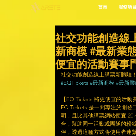
首頁
服務項
社交功能創造線上購
新商模 #最新業態 
便宜的活動賽事
社交功能創造線上購票新體驗
#EQTickets
#最新商模
#最新業
【EQ Tickets 將更便宜
EQ Tickets 是一間專
明，且比其他購票網站便宜 20～
合，幫助同一活動或團隊的粉絲建立
伴，透過這種方式將使用者連