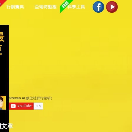
行銷寶典
亞瑞特動態
科學工具
最
更
透
門文章