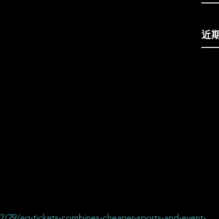
近
2/29/eq-tickets-combines-cheaper-sports-and-event-