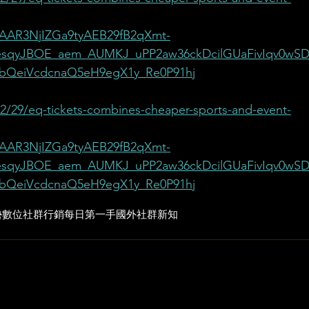
AR3NjIZGa9tyAEB29fB2qXmt-
6esqyJBOE_aem_AUMKJ_uPP2aw36ckDcilGUaFivIqv0wS
bQeiVcdcnaQ5eH9egX1y_Re0P91hj
2/29/eq-tickets-combines-cheaper-sports-and-event-
AR3NjIZGa9tyAEB29fB2qXmt-
6esqyJBOE_aem_AUMKJ_uPP2aw36ckDcilGUaFivIqv0wS
bQeiVcdcnaQ5eH9egX1y_Re0P91hj
勢
數位社群行銷
每日第一手國外社群新知