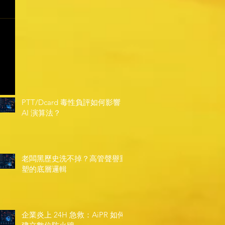
PTT/Dcard 毒性負評如何影響
AI 演算法？
老闆黑歷史洗不掉？高管聲譽重
塑的底層邏輯
企業炎上 24H 急救：AiPR 如何