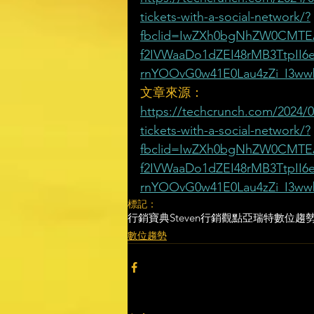
tickets-with-a-social-network/?
fbclid=IwZXh0bgNhZW0CMTEA
f2IVWaaDo1dZEI48rMB3TtpII
rnYOOvG0w41E0Lau4zZi_I3ww
文章來源：
https://techcrunch.com/2024/0
tickets-with-a-social-network/?
fbclid=IwZXh0bgNhZW0CMTEA
f2IVWaaDo1dZEI48rMB3TtpII
rnYOOvG0w41E0Lau4zZi_I3ww
標記：
行銷寶典
Steven行銷觀點
亞瑞特
數位趨
數位趨勢