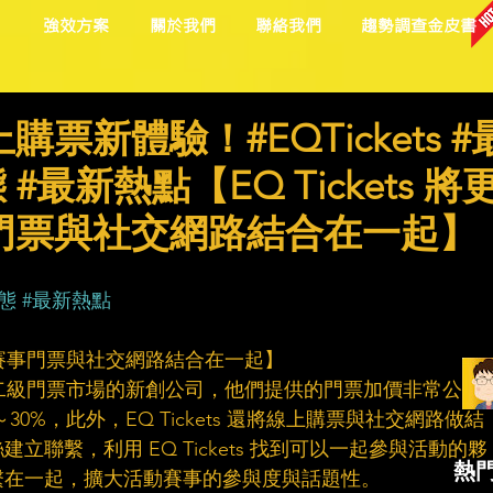
目
強效方案
關於我們
聯絡我們
趨勢調查金皮書
票新體驗！#EQTickets #
#最新熱點【EQ Tickets 將
門票與社交網路結合在一起】
！
態
#最新熱點
的活動賽事門票與社交網路結合在一起】
注於開發二級門票市場的新創公司，他們提供的門票加價非常公平
30%，此外，EQ Tickets 還將線上購票與社交網路做結
聯繫，利用 EQ Tickets 找到可以一起參與活動的夥
熱
繫在一起，擴大活動賽事的參與度與話題性。