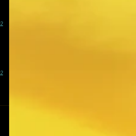
D2
D2