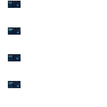
PTT/Dcard 毒性負評如何影響 AI
演算法？
老闆黑歷史洗不掉？高管聲譽重塑
的底層邏輯
企業炎上 24H 急救：AiPR 如何建
立數位防火牆
為什麼刪了負面新聞，Google 搜
尋還是滿滿負評？