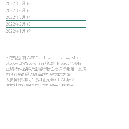
2022年5月
(6)
6 篇文章
2022年4月
(3)
3 篇文章
2022年3月
(7)
7 篇文章
2022年2月
(3)
3 篇文章
2022年1月
(9)
9 篇文章
依標籤搜尋文章
AI智能公關 AiPR
Facebook
Instagram
Meta
Steven日常
Steven行銷觀點
Threads
亞瑞特
亞瑞特作品解析
亞瑞特數位社群行銷第一品牌
內容行銷
創業創新
品牌行銷
大師之路
大數據行銷
影片行銷
意見領袖KOL
數位
數位社群行銷
數位社群行銷平台的案例
數位趨勢
新科技
時事剖析
時程管理
案例解析
每日第一手國外社群新知
疫情行銷
病毒行銷
直播行銷
社群維他命
第一手國外社群新知
經典問答
網路公關
職場攻略
職場求生
虛擬實境VR
行銷人養成
行銷寶典
電子商務
面試