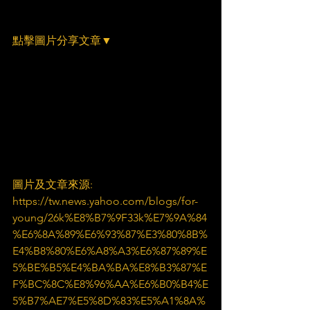
點擊圖片分享文章▼
圖片及文章來源:
https://tw.news.yahoo.com/blogs/for-
young/26k%E8%B7%9F33k%E7%9A%84
%E6%8A%89%E6%93%87%E3%80%8B%
E4%B8%80%E6%A8%A3%E6%87%89%E
5%BE%B5%E4%BA%BA%E8%B3%87%E
F%BC%8C%E8%96%AA%E6%B0%B4%E
5%B7%AE7%E5%8D%83%E5%A1%8A%