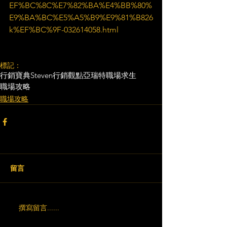
EF%BC%8C%E7%82%BA%E4%BB%80%
E9%BA%BC%E5%A5%B9%E9%81%B826
k%EF%BC%9F-032614058.html
標記：
行銷寶典
Steven行銷觀點
亞瑞特
職場求生
職場攻略
職場攻略
留言
撰寫留言......