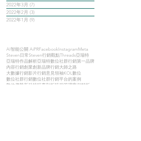
2022年3月
(7)
7 篇文章
2022年2月
(3)
3 篇文章
2022年1月
(9)
9 篇文章
依標籤搜尋文章
AI智能公關 AiPR
Facebook
Instagram
Meta
Steven日常
Steven行銷觀點
Threads
亞瑞特
亞瑞特作品解析
亞瑞特數位社群行銷第一品牌
內容行銷
創業創新
品牌行銷
大師之路
大數據行銷
影片行銷
意見領袖KOL
數位
數位社群行銷
數位社群行銷平台的案例
數位趨勢
新科技
時事剖析
時程管理
案例解析
每日第一手國外社群新知
疫情行銷
病毒行銷
直播行銷
社群維他命
第一手國外社群新知
經典問答
網路公關
職場攻略
職場求生
虛擬實境VR
行銷人養成
行銷寶典
電子商務
面試