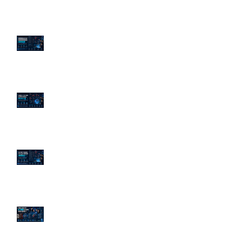
老闆黑歷史洗不掉？高管聲譽重塑
的底層邏輯
企業炎上 24H 急救：AiPR 如何建
立數位防火牆
為什麼刪了負面新聞，Google 搜
尋還是滿滿負評？
傳統公關已死？AI 摘要正在重寫
危機公關規則