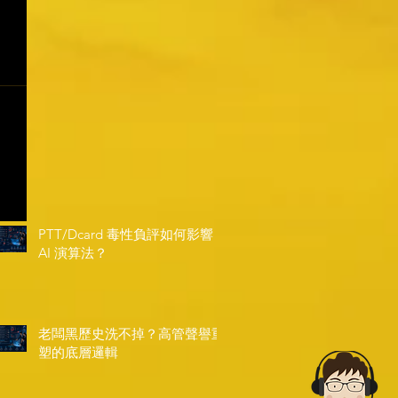
PTT/Dcard 毒性負評如何影響
AI 演算法？
老闆黑歷史洗不掉？高管聲譽重
塑的底層邏輯