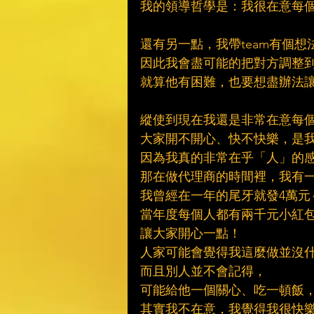
我的領導哲學是：我很在意每
還有另一點，我帶team有個
因此我會盡可能的把對方調整
就算他有困難，也要想盡辦法
縱使到現在我還是非常在意每
大家開不開心、快不快樂，是
因為我真的非常在乎「人」的
那在做代理商的時間裡，我有
我曾經在一年的尾牙就發4萬元
當年度每個人都有兩千元小紅
讓大家開心一點！
人家可能會覺得我這麼做並沒
而且別人並不會記得，
可能給他一個關心、吃一頓飯
其實我不在意，我覺得我很快