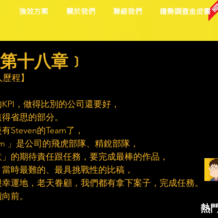
目
強效方案
關於我們
聯絡我們
趨勢調查金皮書
﹝第十八章﹞
個人歷程】
KPI，做得比別的公司還要好，
值得省思的部分。
teven的Team了，
eam 」是公司的飛虎部隊、精銳部隊，
意」的期待責任跟任務，要完成最棒的作品，
，當時最難的、最具挑戰性的比稿，
很幸運地，老天眷顧，我們都有拿下案子，完成任務。
續向前。
熱