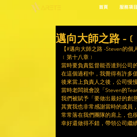
首頁
服務項
邁向大師之路 -
【#邁向大師之路 -Steven的
﹝第十八章﹞
當時要負責監督能否達到公司的
在這個過程中，我覺得有許多
後來當上負責人之後，公司慢慢有S
當時老闆就會說「Steven的T
我們被賦予「要做出最好的創
其實我也非常感謝當時的成員
常常落在我們團隊的肩上，也
幸好還做得不錯，帶領公司繼