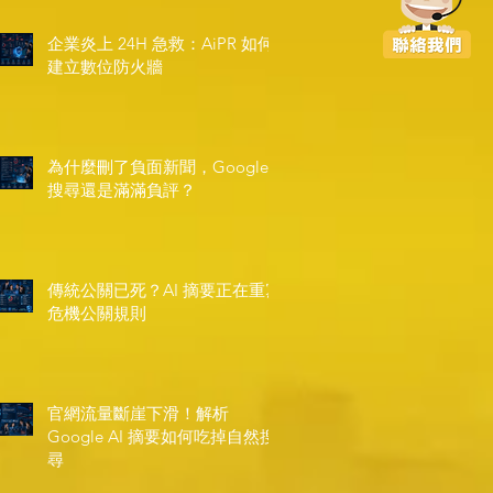
企業炎上 24H 急救：AiPR 如何
建立數位防火牆
為什麼刪了負面新聞，Google
搜尋還是滿滿負評？
傳統公關已死？AI 摘要正在重寫
危機公關規則
官網流量斷崖下滑！解析
Google AI 摘要如何吃掉自然搜
尋