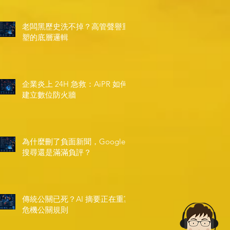
老闆黑歷史洗不掉？高管聲譽重
塑的底層邏輯
企業炎上 24H 急救：AiPR 如何
建立數位防火牆
為什麼刪了負面新聞，Google
搜尋還是滿滿負評？
傳統公關已死？AI 摘要正在重寫
危機公關規則