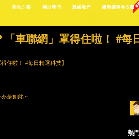
目
強效方案
關於我們
聯絡我們
趨勢調查金皮書
「車聯網」罩得住啦！ #每
得住啦！ 
#每日精選科技
】
子亦是如此～
，
熱