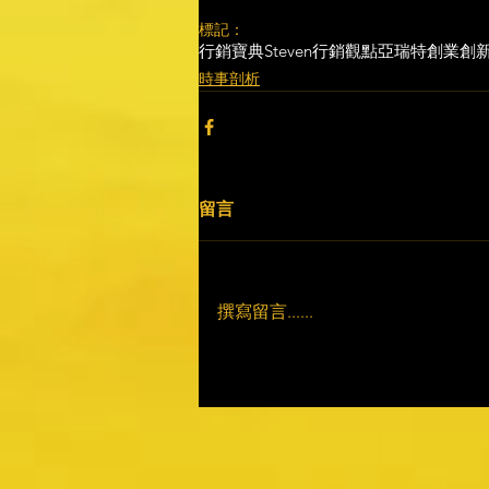
標記：
行銷寶典
Steven行銷觀點
亞瑞特
創業創
時事剖析
留言
撰寫留言......