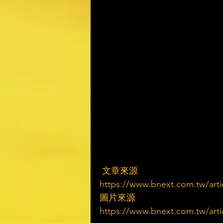
 文章來源
https://www.bnext.com.tw/arti
圖片來源
https://www.bnext.com.tw/arti