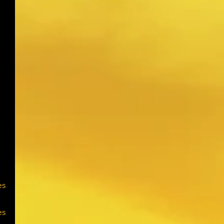
es
es