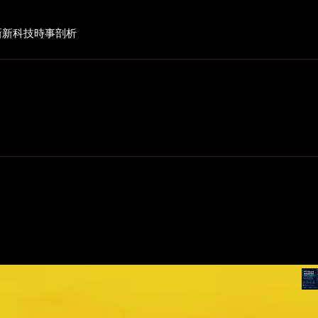
新
新科技
時事剖析