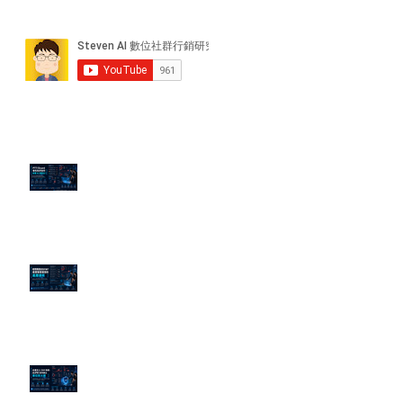
近期貼文
PTT/Dcard 毒性負評如何影響 AI
演算法？
老闆黑歷史洗不掉？高管聲譽重塑
的底層邏輯
企業炎上 24H 急救：AiPR 如何建
立數位防火牆