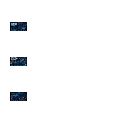
為什麼刪了負面新聞，Google 搜
尋還是滿滿負評？
傳統公關已死？AI 摘要正在重寫
危機公關規則
官網流量斷崖下滑！解析 Google
AI 摘要如何吃掉自然搜尋
依日期搜尋文章