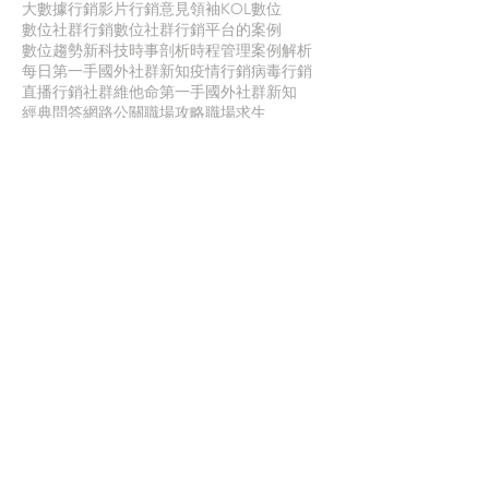
大數據行銷
影片行銷
意見領袖KOL
數位
數位社群行銷
數位社群行銷平台的案例
數位趨勢
新科技
時事剖析
時程管理
案例解析
每日第一手國外社群新知
疫情行銷
病毒行銷
直播行銷
社群維他命
第一手國外社群新知
經典問答
網路公關
職場攻略
職場求生
虛擬實境VR
行銷人養成
行銷寶典
電子商務
面試
聯 絡 我 們