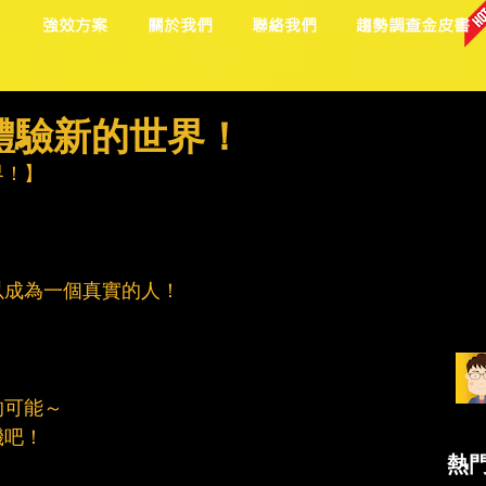
目
強效方案
關於我們
聯絡我們
趨勢調查金皮書
體驗新的世界！
界！】
以成為一個真實的人！
的可能～
機吧！
熱