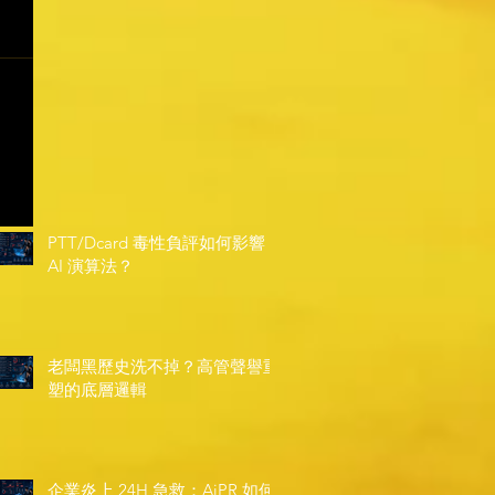
PTT/Dcard 毒性負評如何影響
AI 演算法？
老闆黑歷史洗不掉？高管聲譽重
塑的底層邏輯
企業炎上 24H 急救：AiPR 如何