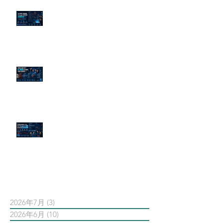
為什麼刪了負面新聞，Google 搜
尋還是滿滿負評？
傳統公關已死？AI 摘要正在重寫
危機公關規則
官網流量斷崖下滑！解析 Google
AI 摘要如何吃掉自然搜尋
依日期搜尋文章
2026年7月
(3)
3 篇文章
2026年6月
(10)
10 篇文章