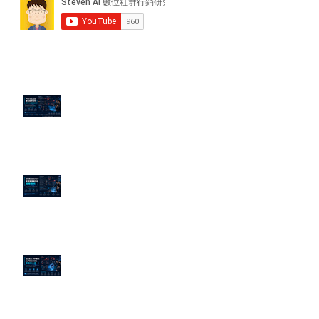
近期貼文
PTT/Dcard 毒性負評如何影響 AI
演算法？
老闆黑歷史洗不掉？高管聲譽重塑
的底層邏輯
企業炎上 24H 急救：AiPR 如何建
立數位防火牆