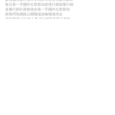
每日第一手國外社群新知
疫情行銷
病毒行銷
直播行銷
社群維他命
第一手國外社群新知
經典問答
網路公關
職場攻略
職場求生
虛擬實境VR
行銷人養成
行銷寶典
電子商務
面試
聯 絡 我 們