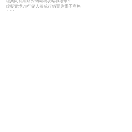
經典問答
網路公關
職場攻略
職場求生
虛擬實境VR
行銷人養成
行銷寶典
電子商務
面試
聯 絡 我 們