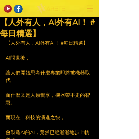
【人外有人，AI外有AI！ #
每日精選】
【人外有人，AI外有AI！ 
#每日精選
】
AI問世後，
讓人們開始思考什麼專業即將被機器取
代，
而什麼又是人類獨享，機器帶不走的智
慧。
而現在，科技的演進之快，
會製造AI的AI，竟然已經漸漸地步上軌