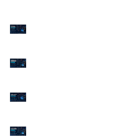
近期貼文
PTT/Dcard 毒性負評如何影響 AI
演算法？
老闆黑歷史洗不掉？高管聲譽重塑
的底層邏輯
企業炎上 24H 急救：AiPR 如何建
立數位防火牆
為什麼刪了負面新聞，Google 搜
尋還是滿滿負評？