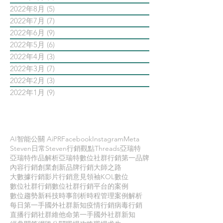
2022年8月
(5)
5 篇文章
2022年7月
(7)
7 篇文章
2022年6月
(9)
9 篇文章
2022年5月
(6)
6 篇文章
2022年4月
(3)
3 篇文章
2022年3月
(7)
7 篇文章
2022年2月
(3)
3 篇文章
2022年1月
(9)
9 篇文章
依標籤搜尋文章
AI智能公關 AiPR
Facebook
Instagram
Meta
Steven日常
Steven行銷觀點
Threads
亞瑞特
亞瑞特作品解析
亞瑞特數位社群行銷第一品牌
內容行銷
創業創新
品牌行銷
大師之路
大數據行銷
影片行銷
意見領袖KOL
數位
數位社群行銷
數位社群行銷平台的案例
數位趨勢
新科技
時事剖析
時程管理
案例解析
每日第一手國外社群新知
疫情行銷
病毒行銷
直播行銷
社群維他命
第一手國外社群新知