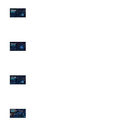
老闆黑歷史洗不掉？高管聲譽重塑
的底層邏輯
企業炎上 24H 急救：AiPR 如何建
立數位防火牆
為什麼刪了負面新聞，Google 搜
尋還是滿滿負評？
傳統公關已死？AI 摘要正在重寫
危機公關規則