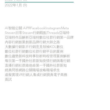
2022年1月
(9)
9 篇文章
依標籤搜尋文章
AI智能公關 AiPR
Facebook
Instagram
Meta
Steven日常
Steven行銷觀點
Threads
亞瑞特
亞瑞特作品解析
亞瑞特數位社群行銷第一品牌
內容行銷
創業創新
品牌行銷
大師之路
大數據行銷
影片行銷
意見領袖KOL
數位
數位社群行銷
數位社群行銷平台的案例
數位趨勢
新科技
時事剖析
時程管理
案例解析
每日第一手國外社群新知
疫情行銷
病毒行銷
直播行銷
社群維他命
第一手國外社群新知
經典問答
網路公關
職場攻略
職場求生
虛擬實境VR
行銷人養成
行銷寶典
電子商務
面試