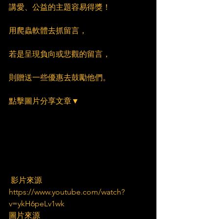
講愛、公益的主題容易得獎！
用爬蟲軟體去抓留言，
若是呈現負向或悲觀的留言，
則贈送一些優惠去鼓勵他們。
點擊圖片分享文章▼
影片來源
https://www.youtube.com/watch?
v=ykH6peLv1wk
圖片來源