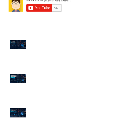
近期貼文
PTT/Dcard 毒性負評如何影響 AI
演算法？
老闆黑歷史洗不掉？高管聲譽重塑
的底層邏輯
企業炎上 24H 急救：AiPR 如何建
立數位防火牆