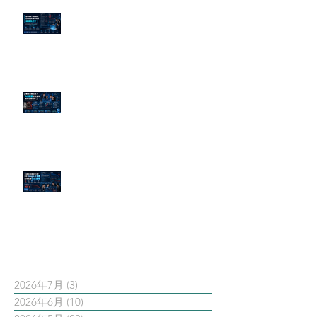
為什麼刪了負面新聞，Google 搜
尋還是滿滿負評？
傳統公關已死？AI 摘要正在重寫
危機公關規則
官網流量斷崖下滑！解析 Google
AI 摘要如何吃掉自然搜尋
依日期搜尋文章
2026年7月
(3)
3 篇文章
2026年6月
(10)
10 篇文章