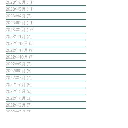
2023年6月
(11)
11 篇文章
2023年5月
(11)
11 篇文章
2023年4月
(7)
7 篇文章
2023年3月
(11)
11 篇文章
2023年2月
(10)
10 篇文章
2023年1月
(7)
7 篇文章
2022年12月
(5)
5 篇文章
2022年11月
(9)
9 篇文章
2022年10月
(7)
7 篇文章
2022年9月
(7)
7 篇文章
2022年8月
(5)
5 篇文章
2022年7月
(7)
7 篇文章
2022年6月
(9)
9 篇文章
2022年5月
(6)
6 篇文章
2022年4月
(3)
3 篇文章
2022年3月
(7)
7 篇文章
2022年2月
(3)
3 篇文章
2022年1月
(9)
9 篇文章