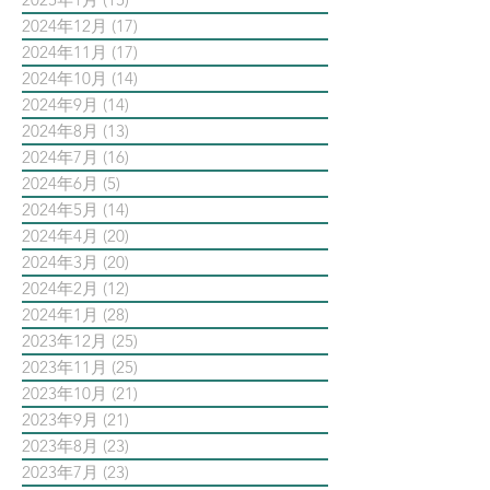
2024年12月
(17)
17 篇文章
2024年11月
(17)
17 篇文章
2024年10月
(14)
14 篇文章
2024年9月
(14)
14 篇文章
2024年8月
(13)
13 篇文章
2024年7月
(16)
16 篇文章
2024年6月
(5)
5 篇文章
2024年5月
(14)
14 篇文章
2024年4月
(20)
20 篇文章
2024年3月
(20)
20 篇文章
2024年2月
(12)
12 篇文章
2024年1月
(28)
28 篇文章
2023年12月
(25)
25 篇文章
2023年11月
(25)
25 篇文章
2023年10月
(21)
21 篇文章
2023年9月
(21)
21 篇文章
2023年8月
(23)
23 篇文章
2023年7月
(23)
23 篇文章