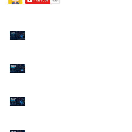
近期貼文
PTT/Dcard 毒性負評如何影響 AI
演算法？
老闆黑歷史洗不掉？高管聲譽重塑
的底層邏輯
企業炎上 24H 急救：AiPR 如何建
立數位防火牆