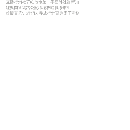
直播行銷
社群維他命
第一手國外社群新知
經典問答
網路公關
職場攻略
職場求生
虛擬實境VR
行銷人養成
行銷寶典
電子商務
面試
聯 絡 我 們