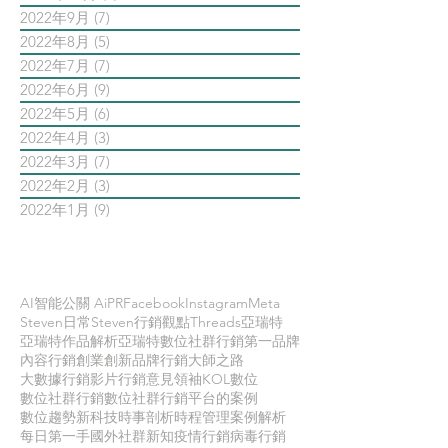
2022年9月
(7)
7 篇文章
2022年8月
(5)
5 篇文章
2022年7月
(7)
7 篇文章
2022年6月
(9)
9 篇文章
2022年5月
(6)
6 篇文章
2022年4月
(3)
3 篇文章
2022年3月
(7)
7 篇文章
2022年2月
(3)
3 篇文章
2022年1月
(9)
9 篇文章
依標籤搜尋文章
AI智能公關 AiPR
Facebook
Instagram
Meta
Steven日常
Steven行銷觀點
Threads
亞瑞特
亞瑞特作品解析
亞瑞特數位社群行銷第一品牌
內容行銷
創業創新
品牌行銷
大師之路
大數據行銷
影片行銷
意見領袖KOL
數位
數位社群行銷
數位社群行銷平台的案例
數位趨勢
新科技
時事剖析
時程管理
案例解析
每日第一手國外社群新知
疫情行銷
病毒行銷