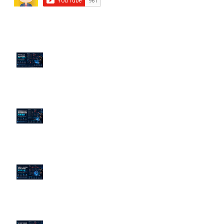
近期貼文
PTT/Dcard 毒性負評如何影響 AI
演算法？
老闆黑歷史洗不掉？高管聲譽重塑
的底層邏輯
企業炎上 24H 急救：AiPR 如何建
立數位防火牆