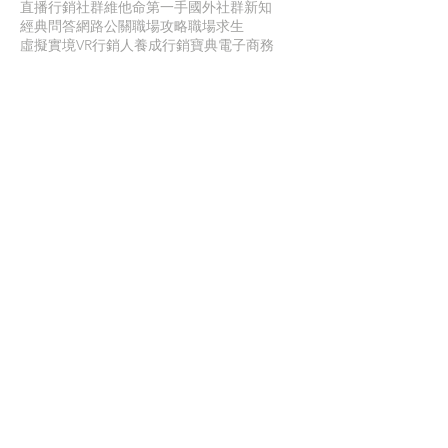
直播行銷
社群維他命
第一手國外社群新知
經典問答
網路公關
職場攻略
職場求生
虛擬實境VR
行銷人養成
行銷寶典
電子商務
面試
聯 絡 我 們