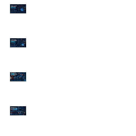
企業炎上 24H 急救：AiPR 如何建
立數位防火牆
為什麼刪了負面新聞，Google 搜
尋還是滿滿負評？
傳統公關已死？AI 摘要正在重寫
危機公關規則
官網流量斷崖下滑！解析 Google
AI 摘要如何吃掉自然搜尋