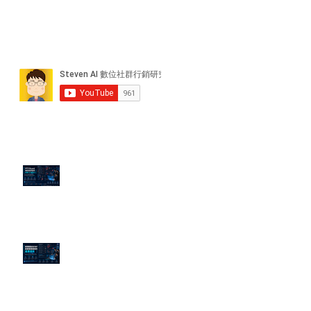
近期貼文
PTT/Dcard 毒性負評如何影響 AI
演算法？
老闆黑歷史洗不掉？高管聲譽重塑
的底層邏輯