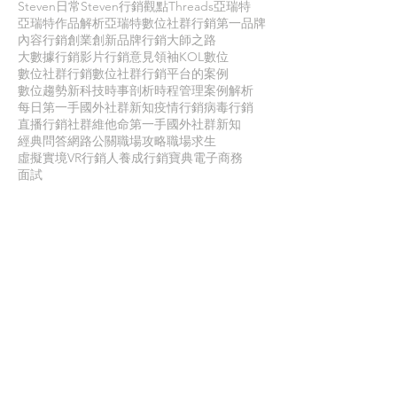
Steven日常
Steven行銷觀點
Threads
亞瑞特
亞瑞特作品解析
亞瑞特數位社群行銷第一品牌
內容行銷
創業創新
品牌行銷
大師之路
大數據行銷
影片行銷
意見領袖KOL
數位
數位社群行銷
數位社群行銷平台的案例
數位趨勢
新科技
時事剖析
時程管理
案例解析
每日第一手國外社群新知
疫情行銷
病毒行銷
直播行銷
社群維他命
第一手國外社群新知
經典問答
網路公關
職場攻略
職場求生
虛擬實境VR
行銷人養成
行銷寶典
電子商務
面試