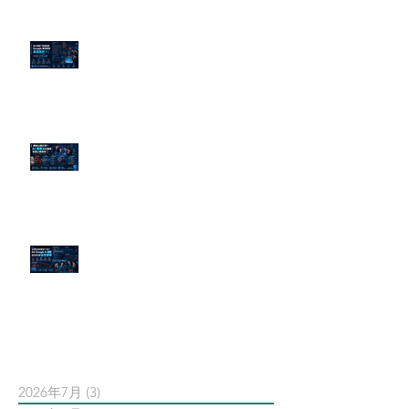
為什麼刪了負面新聞，Google 搜
尋還是滿滿負評？
傳統公關已死？AI 摘要正在重寫
危機公關規則
官網流量斷崖下滑！解析 Google
AI 摘要如何吃掉自然搜尋
依日期搜尋文章
2026年7月
(3)
3 篇文章