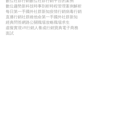
數位社群行銷
數位社群行銷平台的案例
數位趨勢
新科技
時事剖析
時程管理
案例解析
每日第一手國外社群新知
疫情行銷
病毒行銷
直播行銷
社群維他命
第一手國外社群新知
經典問答
網路公關
職場攻略
職場求生
虛擬實境VR
行銷人養成
行銷寶典
電子商務
面試
聯 絡 我 們