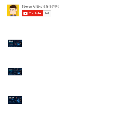
近期貼文
PTT/Dcard 毒性負評如何影響 AI
演算法？
老闆黑歷史洗不掉？高管聲譽重塑
的底層邏輯
企業炎上 24H 急救：AiPR 如何建
立數位防火牆