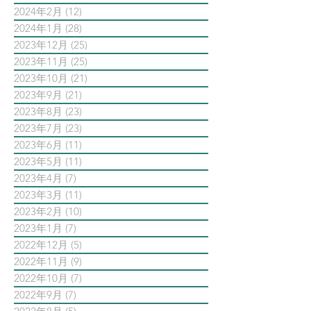
2024年2月
(12)
12 篇文章
2024年1月
(28)
28 篇文章
2023年12月
(25)
25 篇文章
2023年11月
(25)
25 篇文章
2023年10月
(21)
21 篇文章
2023年9月
(21)
21 篇文章
2023年8月
(23)
23 篇文章
2023年7月
(23)
23 篇文章
2023年6月
(11)
11 篇文章
2023年5月
(11)
11 篇文章
2023年4月
(7)
7 篇文章
2023年3月
(11)
11 篇文章
2023年2月
(10)
10 篇文章
2023年1月
(7)
7 篇文章
2022年12月
(5)
5 篇文章
2022年11月
(9)
9 篇文章
2022年10月
(7)
7 篇文章
2022年9月
(7)
7 篇文章