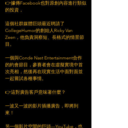
👉據傳Facebook也對原創內容進行類似
的投資，
這個社群媒體巨頭最近聘請了 
CollegeHumor的創始人Ricky Van 
Zeen，他負責洞察短、長格式的情景節
目。
一個與Conde Nast Entertainment合作
的約會節目，參賽者會在虛擬實境中首
次亮相，然後再在現實生活中面對面並
一起嘗試各種事情。 　
👉這對廣告客戶意味著什麼？ 
一波又一波的影片插播廣告，即將到
來！ 　
另一個影片空間的巨頭—YouTube，也