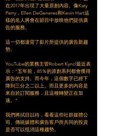
在2017年出現了大量原創內容。像Katy 
Perry，Ellen DeGeneres和Kevin Hart這
樣的名人將會在節目中放映他們提供廣
告的服務。 
這一切都違背了影片所提供的廣告新趨
勢。　
YouTube的業務主管Robert Kyncl最近表
示：“五年前，85％的原創系列都會獲得
廣告的支持。而今年，這個數字已經下
降到三分之二以上。而且更多的內容是
來自於訂閱服務，且這種轉變正在加
速。“　
我們將拭目以待，看看這些社群媒體公
司、傳統媒體和廣告客戶所共同的投資
是否可以抵消這種趨勢。