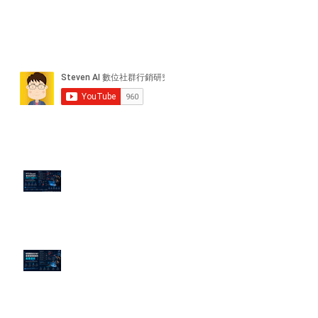
近期貼文
PTT/Dcard 毒性負評如何影響 AI
演算法？
老闆黑歷史洗不掉？高管聲譽重塑
的底層邏輯