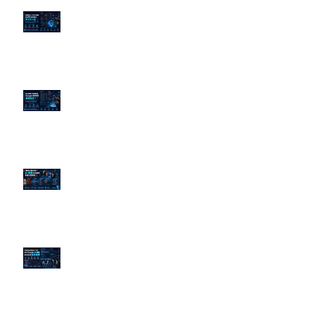
企業炎上 24H 急救：AiPR 如何建
立數位防火牆
為什麼刪了負面新聞，Google 搜
尋還是滿滿負評？
傳統公關已死？AI 摘要正在重寫
危機公關規則
官網流量斷崖下滑！解析 Google
AI 摘要如何吃掉自然搜尋