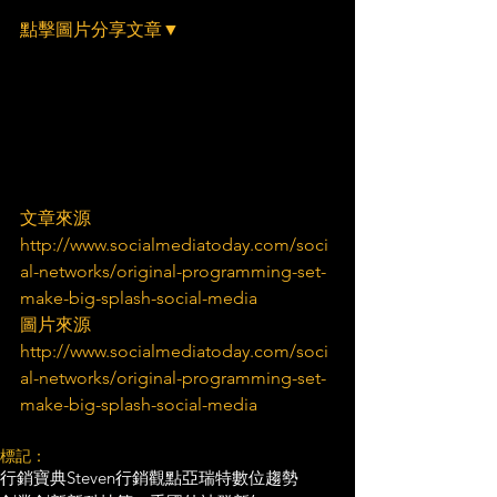
點擊圖片分享文章▼
文章來源
http://www.socialmediatoday.com/soci
al-networks/original-programming-set-
make-big-splash-social-media
圖片來源
http://www.socialmediatoday.com/soci
al-networks/original-programming-set-
make-big-splash-social-media
標記：
行銷寶典
Steven行銷觀點
亞瑞特
數位趨勢