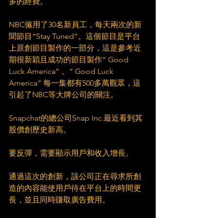
多的經費。
NBC僱用了30名新員工，每天兩次的新
聞節目“Stay Tuned”。這個節目是平台
上原創節目製作的一部分，這是參考近
期很新穎且成功的節目製作“ Good 
Luck America” 。“ Good Luck 
America” 每一集都有500多萬觀眾，這
引起了NBC等大牌公司的關注。
Snapchat的總公司Snap Inc.最近看到其
股價創歷史新高。
要反彈，需要顯示用戶和收入增長。
通過這次的創新，該公司正在尋求所創
造的內容能使用戶待在平台上的時間更
長，並且同時賺取廣告費用。