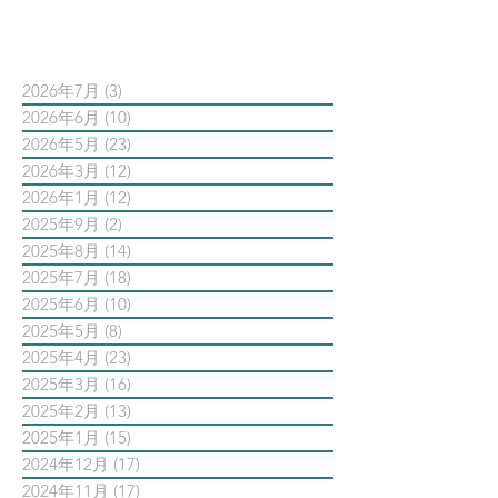
依日期搜尋文章
2026年7月
(3)
3 篇文章
2026年6月
(10)
10 篇文章
2026年5月
(23)
23 篇文章
2026年3月
(12)
12 篇文章
2026年1月
(12)
12 篇文章
2025年9月
(2)
2 篇文章
2025年8月
(14)
14 篇文章
2025年7月
(18)
18 篇文章
2025年6月
(10)
10 篇文章
2025年5月
(8)
8 篇文章
2025年4月
(23)
23 篇文章
2025年3月
(16)
16 篇文章
2025年2月
(13)
13 篇文章
2025年1月
(15)
15 篇文章
2024年12月
(17)
17 篇文章
2024年11月
(17)
17 篇文章