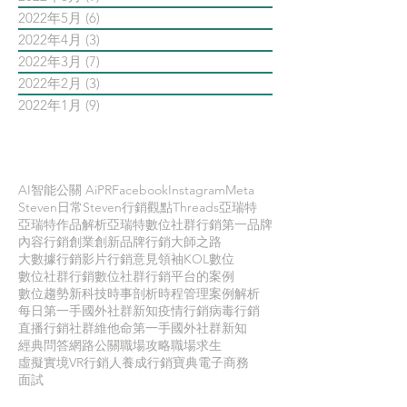
2022年5月
(6)
6 篇文章
2022年4月
(3)
3 篇文章
2022年3月
(7)
7 篇文章
2022年2月
(3)
3 篇文章
2022年1月
(9)
9 篇文章
依標籤搜尋文章
AI智能公關 AiPR
Facebook
Instagram
Meta
Steven日常
Steven行銷觀點
Threads
亞瑞特
亞瑞特作品解析
亞瑞特數位社群行銷第一品牌
內容行銷
創業創新
品牌行銷
大師之路
大數據行銷
影片行銷
意見領袖KOL
數位
數位社群行銷
數位社群行銷平台的案例
數位趨勢
新科技
時事剖析
時程管理
案例解析
每日第一手國外社群新知
疫情行銷
病毒行銷
直播行銷
社群維他命
第一手國外社群新知
經典問答
網路公關
職場攻略
職場求生
虛擬實境VR
行銷人養成
行銷寶典
電子商務
面試