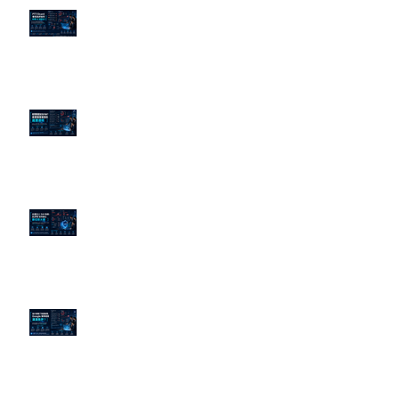
PTT/Dcard 毒性負評如何影響 AI
演算法？
老闆黑歷史洗不掉？高管聲譽重塑
的底層邏輯
企業炎上 24H 急救：AiPR 如何建
立數位防火牆
為什麼刪了負面新聞，Google 搜
尋還是滿滿負評？