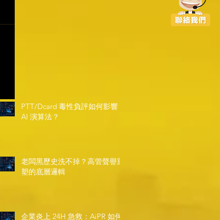
PTT/Dcard 毒性負評如何影響
AI 演算法？
老闆黑歷史洗不掉？高管聲譽重
塑的底層邏輯
企業炎上 24H 急救：AiPR 如何