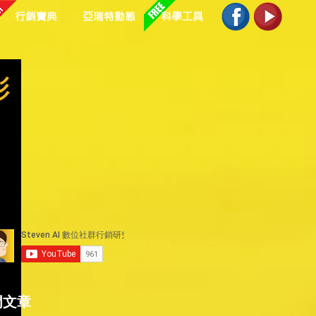
行銷寶典
亞瑞特動態
科學工具
彩
門文章