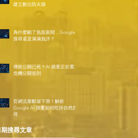
建立數位防火牆
為什麼刪了負面新聞，Google
搜尋還是滿滿負評？
傳統公關已死？AI 摘要正在重寫
危機公關規則
官網流量斷崖下滑！解析
Google AI 摘要如何吃掉自然搜
尋
日期搜尋文章