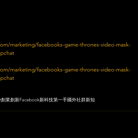
com/marketing/facebooks-game-thrones-video-mask-
apchat
com/marketing/facebooks-game-thrones-video-mask-
apchat
勢
創業創新
Facebook
新科技
第一手國外社群新知