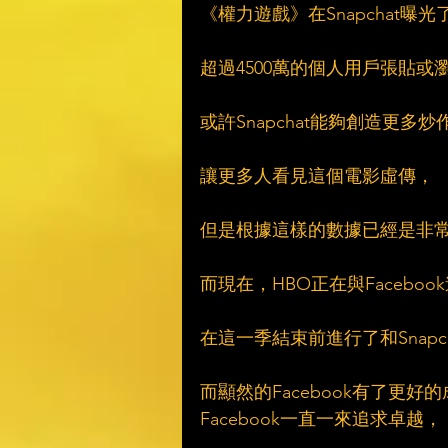
《權力遊戲》在Snapchat曝光
超過4500萬的個人用戶張貼
或許Snapchat能夠創造更多
讓更多人看見這個電影虛傳，
但是根據這樣的數據已經是非
而現在，HBO正在與Facebo
在這一季結束前進行了和Snap
而顯然的Facebook有了更好
Facebook一直一來追求卓越，