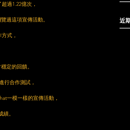
了超過1.22億次，
近
或瀏覽過這項宣傳活動。
炒作方式，
常穩定的回饋。
ok進行合作測試，
chat一模一樣的宣傳活動，
的成績。