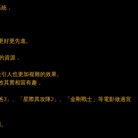
系統，
具更好更先進。
更多的資源，
吸引人也更加複雜的效果。
特效其實相當有趣，
偷奶爸3」、「星際異攻隊2」、「金剛戰士」等電影做過宣
廣。