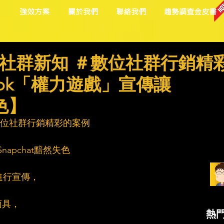
目
強效方案
關於我們
聯絡我們
趨勢調查金皮書
社群新知 ＃數位社群行銷精
ook「權力遊戲」宣傳讓
失色】
數位社群行銷精彩的案例
napchat黯然失色
t進行宣傳，
面具，
熱