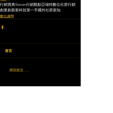
行銷寶典
Steven行銷觀點
亞瑞特
數位社群行銷
創業創新
新科技
第一手國外社群新知
數位趨勢
留言
撰寫留言......