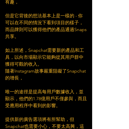
有趣，
但是它背後的想法基本上是一樣的 - 你
可以在不同的情況下看到項目的樣子，
而品牌則可以獲得他們的產品通過Snaps
共享。
如上所述，Snapchat需要新的產品和工
具，以向市場顯示它能夠從其用戶群中
獲得可觀的收入。
隨著Instagram故事嚴重阻礙了Snapchat
的增長，
唯一的途徑是提高每用戶數據收入，並
顯示，他們的1.78億用戶不僅參與，而且
受應用程序中看到的影響。
提供新的廣告選項將有所幫助，但
Snapchat也需要小心，不要太高興，這