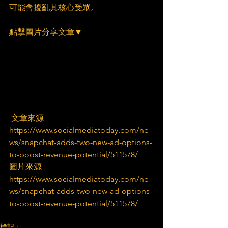
可能會擾亂其核心受眾。
點擊圖片分享文章▼
 文章來源
https://www.socialmediatoday.com/ne
ws/snapchat-adds-two-new-ad-options-
to-boost-revenue-potential/511578/
圖片來源
https://www.socialmediatoday.com/ne
ws/snapchat-adds-two-new-ad-options-
to-boost-revenue-potential/511578/
標記：