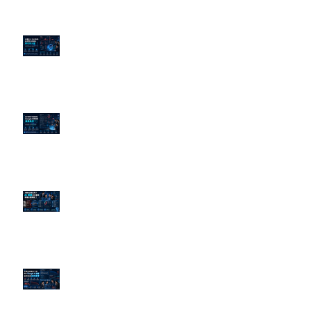
企業炎上 24H 急救：AiPR 如何建
立數位防火牆
為什麼刪了負面新聞，Google 搜
尋還是滿滿負評？
傳統公關已死？AI 摘要正在重寫
危機公關規則
官網流量斷崖下滑！解析 Google
AI 摘要如何吃掉自然搜尋