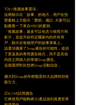
1⃣👉推廣故事選項，
這將顯示在「故事」的地方，用戶在預
覽窗格上方顯示「贊助」備註 -大家可以
點圖看一下來自HBO的案例。
「推薦故事」最多可以包含10張照片和
影片，並提升給特定國家內的所有用
戶，顯示在每個用戶的故事屏幕上。
該選項擴展了Snap廣告的可能性，提供
了更逼真的專用廣告格式，而不是其他
內容之間插入的單個Snap廣告。
這個選擇對於想將Snap活動信息，
擴大到Snap的年輕觀眾的大品牌特別有
吸引力。
2⃣👉AR試用廣告
它將使用戶能夠將3D產品放到真實世界
的場景中。