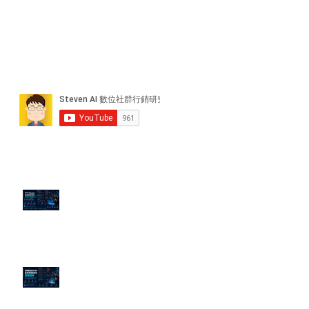
近期貼文
PTT/Dcard 毒性負評如何影響 AI
演算法？
老闆黑歷史洗不掉？高管聲譽重塑
的底層邏輯