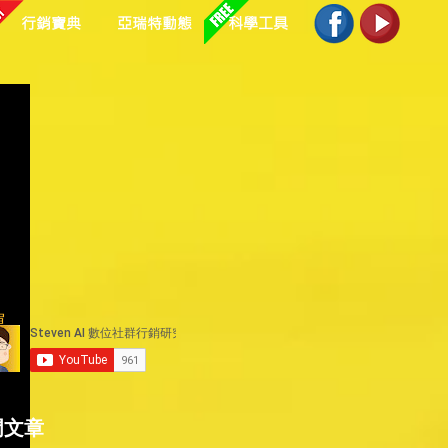
行銷寶典
亞瑞特動態
科學工具
運
給
門文章