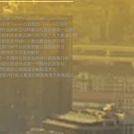
能公關 AiPR
Facebook
Instagram
Meta
en日常
Steven行銷觀點
Threads
亞瑞特
特作品解析
亞瑞特數位社群行銷第一品牌
行銷
創業創新
品牌行銷
大師之路
大數據行銷
行銷
意見領袖KOL
數位
數位社群行銷
社群行銷平台的案例
數位趨勢
新科技
剖析
時程管理
案例解析
第一手國外社群新知
疫情行銷
病毒行銷
行銷
社群維他命
第一手國外社群新知
問答
網路公關
職場攻略
職場求生
境VR
行銷人養成
行銷寶典
電子商務
面試