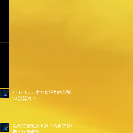
PTT/Dcard 毒性負評如何影響
AI 演算法？
老闆黑歷史洗不掉？高管聲譽重
塑的底層邏輯