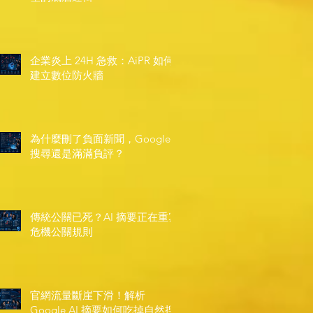
企業炎上 24H 急救：AiPR 如何
建立數位防火牆
為什麼刪了負面新聞，Google
搜尋還是滿滿負評？
傳統公關已死？AI 摘要正在重寫
危機公關規則
官網流量斷崖下滑！解析
Google AI 摘要如何吃掉自然搜