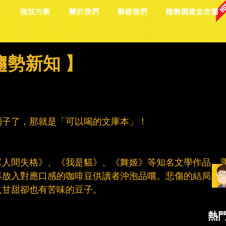
目
強效方案
關於我們
聯絡我們
趨勢調查金皮書
趨勢新知 】
例子了，那就是「可以喝的文庫本」！
《人間失格》、《我是貓》、《舞姬》等知名文學作品，
再放入對應口感的咖啡豆供讀者沖泡品嚐。悲傷的結局就
入甘甜卻也有苦味的豆子。
熱