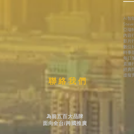
AI智
Stev
亞瑞
內容
影片
數位
時事
每日
直播
經典
虛擬實
聯 絡 我 們
為前五百大品牌
面向全台/跨國推廣