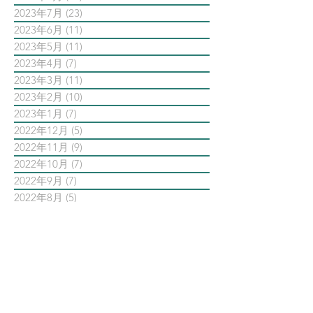
2023年7月
(23)
23 篇文章
2023年6月
(11)
11 篇文章
2023年5月
(11)
11 篇文章
2023年4月
(7)
7 篇文章
2023年3月
(11)
11 篇文章
2023年2月
(10)
10 篇文章
2023年1月
(7)
7 篇文章
2022年12月
(5)
5 篇文章
2022年11月
(9)
9 篇文章
2022年10月
(7)
7 篇文章
2022年9月
(7)
7 篇文章
2022年8月
(5)
5 篇文章
2022年7月
(7)
7 篇文章
2022年6月
(9)
9 篇文章
2022年5月
(6)
6 篇文章
2022年4月
(3)
3 篇文章
2022年3月
(7)
7 篇文章
2022年2月
(3)
3 篇文章