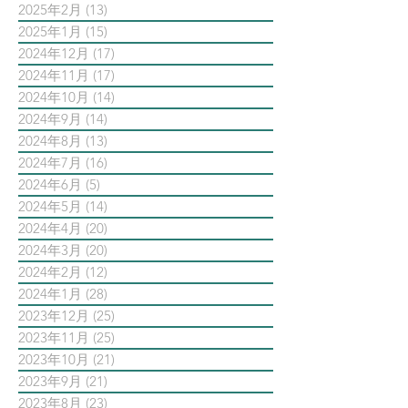
2025年2月
(13)
13 篇文章
2025年1月
(15)
15 篇文章
2024年12月
(17)
17 篇文章
2024年11月
(17)
17 篇文章
2024年10月
(14)
14 篇文章
2024年9月
(14)
14 篇文章
2024年8月
(13)
13 篇文章
2024年7月
(16)
16 篇文章
2024年6月
(5)
5 篇文章
2024年5月
(14)
14 篇文章
2024年4月
(20)
20 篇文章
2024年3月
(20)
20 篇文章
2024年2月
(12)
12 篇文章
2024年1月
(28)
28 篇文章
2023年12月
(25)
25 篇文章
2023年11月
(25)
25 篇文章
2023年10月
(21)
21 篇文章
2023年9月
(21)
21 篇文章
2023年8月
(23)
23 篇文章