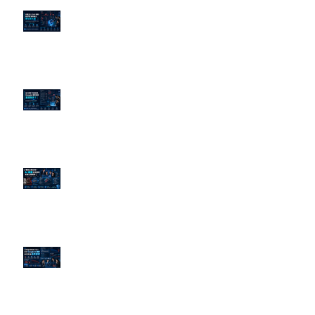
企業炎上 24H 急救：AiPR 如何建
立數位防火牆
為什麼刪了負面新聞，Google 搜
尋還是滿滿負評？
傳統公關已死？AI 摘要正在重寫
危機公關規則
官網流量斷崖下滑！解析 Google
AI 摘要如何吃掉自然搜尋