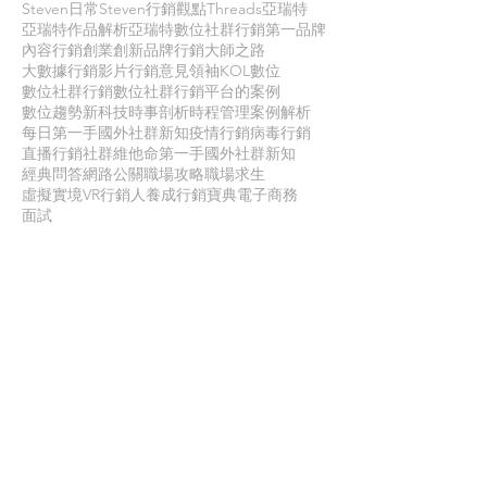
Steven日常
Steven行銷觀點
Threads
亞瑞特
亞瑞特作品解析
亞瑞特數位社群行銷第一品牌
內容行銷
創業創新
品牌行銷
大師之路
大數據行銷
影片行銷
意見領袖KOL
數位
數位社群行銷
數位社群行銷平台的案例
數位趨勢
新科技
時事剖析
時程管理
案例解析
每日第一手國外社群新知
疫情行銷
病毒行銷
直播行銷
社群維他命
第一手國外社群新知
經典問答
網路公關
職場攻略
職場求生
虛擬實境VR
行銷人養成
行銷寶典
電子商務
面試