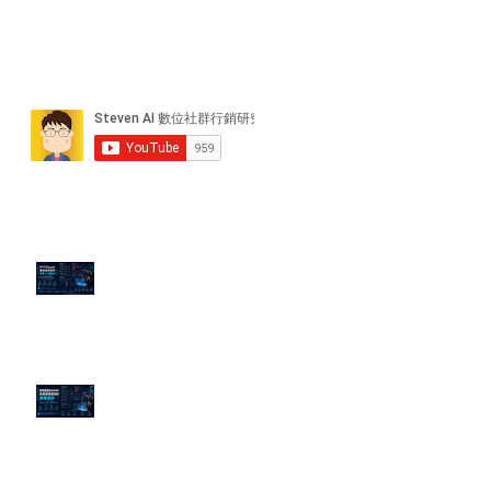
近期貼文
PTT/Dcard 毒性負評如何影響 AI
演算法？
老闆黑歷史洗不掉？高管聲譽重塑
的底層邏輯