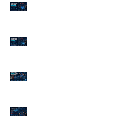
企業炎上 24H 急救：AiPR 如何建
立數位防火牆
為什麼刪了負面新聞，Google 搜
尋還是滿滿負評？
傳統公關已死？AI 摘要正在重寫
危機公關規則
官網流量斷崖下滑！解析 Google
AI 摘要如何吃掉自然搜尋
依日期搜尋文章