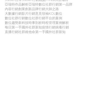
亞瑞特作品解析
亞瑞特數位社群行銷第一品牌
內容行銷
創業創新
品牌行銷
大師之路
大數據行銷
影片行銷
意見領袖KOL
數位
數位社群行銷
數位社群行銷平台的案例
數位趨勢
新科技
時事剖析
時程管理
案例解析
每日第一手國外社群新知
疫情行銷
病毒行銷
直播行銷
社群維他命
第一手國外社群新知
經典問答
網路公關
職場攻略
職場求生
虛擬實境VR
行銷人養成
行銷寶典
電子商務
面試