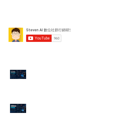
近期貼文
PTT/Dcard 毒性負評如何影響 AI
演算法？
老闆黑歷史洗不掉？高管聲譽重塑
的底層邏輯