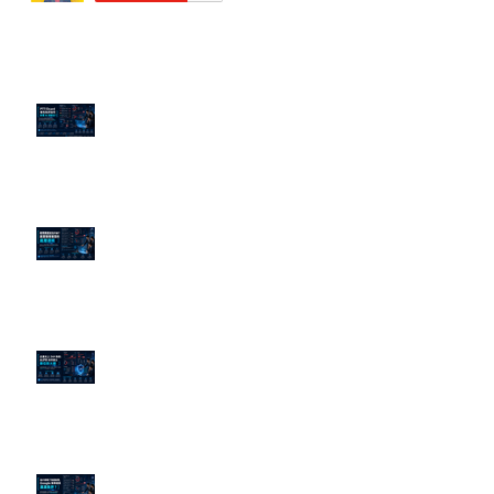
近期貼文
PTT/Dcard 毒性負評如何影響 AI
演算法？
老闆黑歷史洗不掉？高管聲譽重塑
的底層邏輯
企業炎上 24H 急救：AiPR 如何建
立數位防火牆
為什麼刪了負面新聞，Google 搜