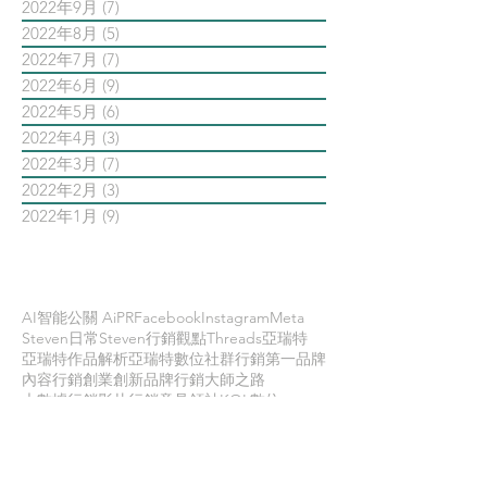
2022年9月
(7)
7 篇文章
2022年8月
(5)
5 篇文章
2022年7月
(7)
7 篇文章
2022年6月
(9)
9 篇文章
2022年5月
(6)
6 篇文章
2022年4月
(3)
3 篇文章
2022年3月
(7)
7 篇文章
2022年2月
(3)
3 篇文章
2022年1月
(9)
9 篇文章
依標籤搜尋文章
AI智能公關 AiPR
Facebook
Instagram
Meta
Steven日常
Steven行銷觀點
Threads
亞瑞特
亞瑞特作品解析
亞瑞特數位社群行銷第一品牌
內容行銷
創業創新
品牌行銷
大師之路
大數據行銷
影片行銷
意見領袖KOL
數位
數位社群行銷
數位社群行銷平台的案例
數位趨勢
新科技
時事剖析
時程管理
案例解析
每日第一手國外社群新知
疫情行銷
病毒行銷
直播行銷
社群維他命
第一手國外社群新知