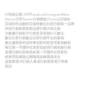
依標籤搜尋文章
AI智能公關 AiPR
Facebook
Instagram
Meta
Steven日常
Steven行銷觀點
Threads
亞瑞特
亞瑞特作品解析
亞瑞特數位社群行銷第一品牌
內容行銷
創業創新
品牌行銷
大師之路
大數據行銷
影片行銷
意見領袖KOL
數位
數位社群行銷
數位社群行銷平台的案例
數位趨勢
新科技
時事剖析
時程管理
案例解析
每日第一手國外社群新知
疫情行銷
病毒行銷
直播行銷
社群維他命
第一手國外社群新知
經典問答
網路公關
職場攻略
職場求生
虛擬實境VR
行銷人養成
行銷寶典
電子商務
面試