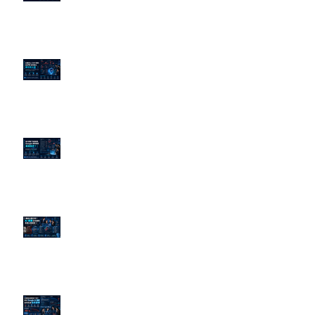
企業炎上 24H 急救：AiPR 如何建
立數位防火牆
為什麼刪了負面新聞，Google 搜
尋還是滿滿負評？
傳統公關已死？AI 摘要正在重寫
危機公關規則
官網流量斷崖下滑！解析 Google
AI 摘要如何吃掉自然搜尋