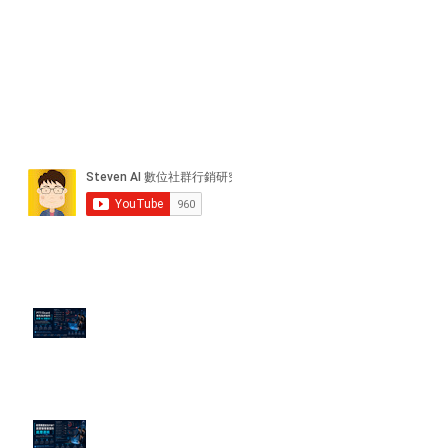
近期貼文
PTT/Dcard 毒性負評如何影響 AI
演算法？
老闆黑歷史洗不掉？高管聲譽重塑
的底層邏輯