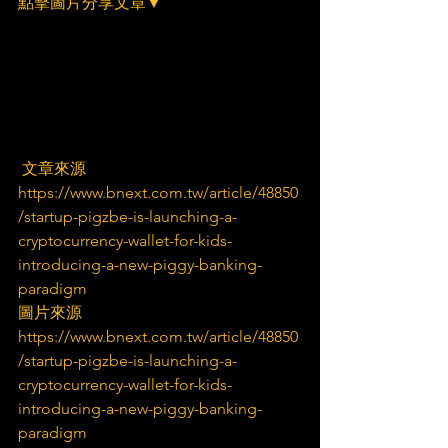
點擊圖片分享文章▼
 文章來源
https://www.bnext.com.tw/article/48850
/startup-pigzbe-is-launching-a-
cryptocurrency-wallet-for-kids-
introducing-a-new-piggy-banking-
paradigm
圖片來源
https://www.bnext.com.tw/article/48850
/startup-pigzbe-is-launching-a-
cryptocurrency-wallet-for-kids-
introducing-a-new-piggy-banking-
paradigm