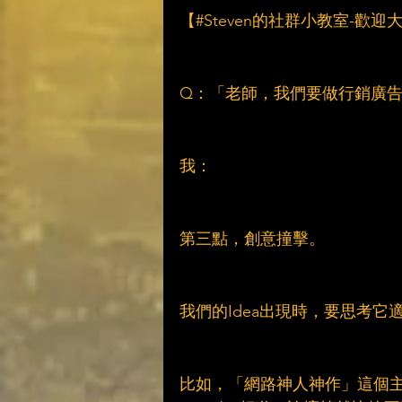
【#Steven的社群小教室-歡
Q：「老師，我們要做行銷廣
我：
第三點，創意撞擊。
我們的Idea出現時，要思考它
比如，「網路神人神作」這個