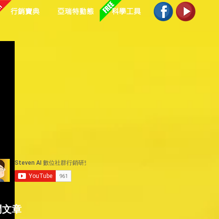
行銷寶典
亞瑞特動態
科學工具
門文章