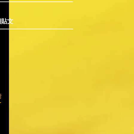
期貼文
對
了