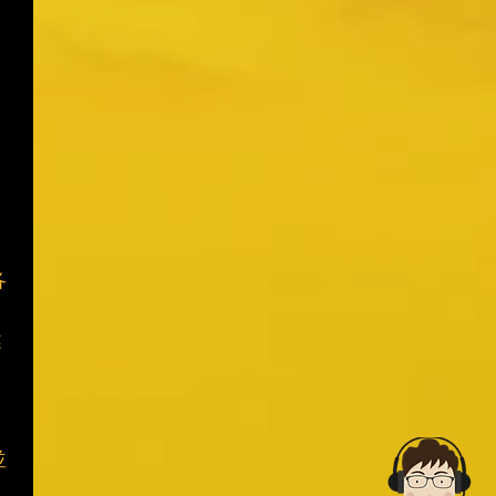
各
鍵
並