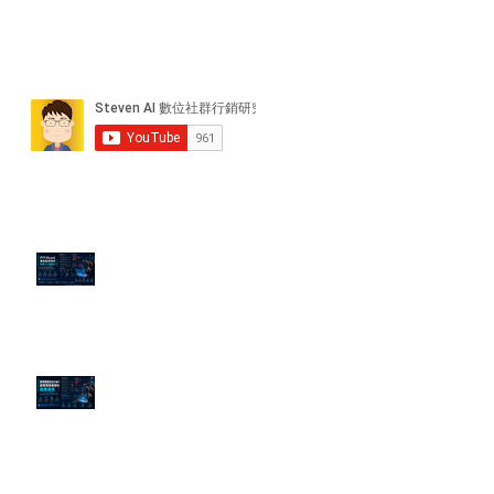
近期貼文
PTT/Dcard 毒性負評如何影響 AI
演算法？
老闆黑歷史洗不掉？高管聲譽重塑
的底層邏輯