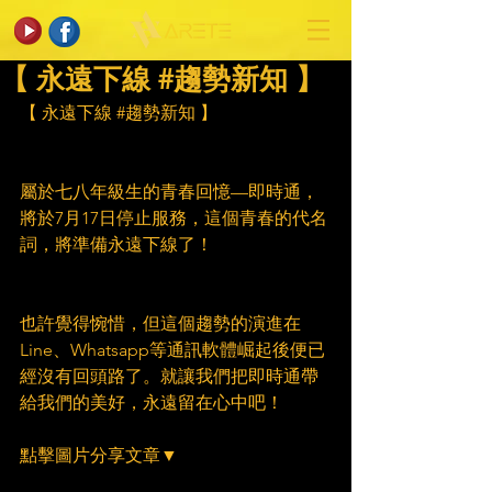
【 永遠下線 #趨勢新知 】
【 永遠下線 
#趨勢新知
 】
屬於七八年級生的青春回憶—即時通，
將於7月17日停止服務，這個青春的代名
詞，將準備永遠下線了！
也許覺得惋惜，但這個趨勢的演進在
Line、Whatsapp等通訊軟體崛起後便已
經沒有回頭路了。就讓我們把即時通帶
給我們的美好，永遠留在心中吧！
點擊圖片分享文章▼