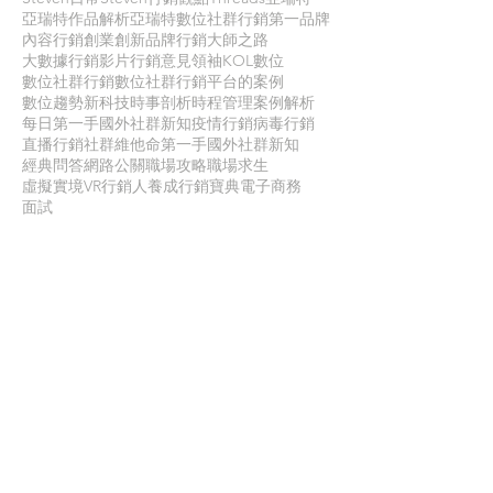
亞瑞特作品解析
亞瑞特數位社群行銷第一品牌
內容行銷
創業創新
品牌行銷
大師之路
大數據行銷
影片行銷
意見領袖KOL
數位
數位社群行銷
數位社群行銷平台的案例
數位趨勢
新科技
時事剖析
時程管理
案例解析
每日第一手國外社群新知
疫情行銷
病毒行銷
直播行銷
社群維他命
第一手國外社群新知
經典問答
網路公關
職場攻略
職場求生
虛擬實境VR
行銷人養成
行銷寶典
電子商務
面試