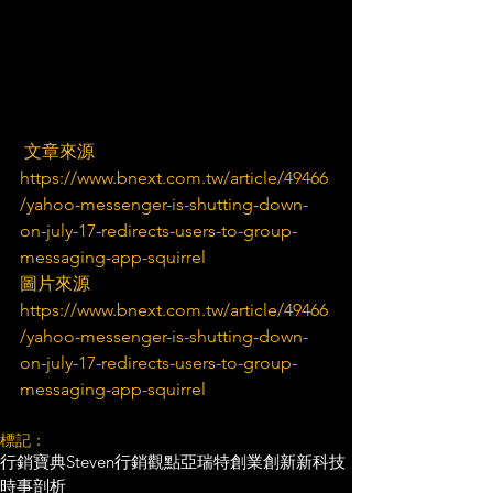
 文章來源
https://www.bnext.com.tw/article/49466
/yahoo-messenger-is-shutting-down-
on-july-17-redirects-users-to-group-
messaging-app-squirrel
圖片來源
https://www.bnext.com.tw/article/49466
/yahoo-messenger-is-shutting-down-
on-july-17-redirects-users-to-group-
messaging-app-squirrel
標記：
行銷寶典
Steven行銷觀點
亞瑞特
創業創新
新科技
時事剖析