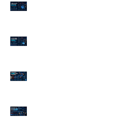
企業炎上 24H 急救：AiPR 如何建
立數位防火牆
為什麼刪了負面新聞，Google 搜
尋還是滿滿負評？
傳統公關已死？AI 摘要正在重寫
危機公關規則
官網流量斷崖下滑！解析 Google
AI 摘要如何吃掉自然搜尋
依日期搜尋文章