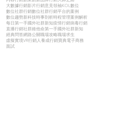
大數據行銷
影片行銷
意見領袖KOL
數位
數位社群行銷
數位社群行銷平台的案例
數位趨勢
新科技
時事剖析
時程管理
案例解析
每日第一手國外社群新知
疫情行銷
病毒行銷
直播行銷
社群維他命
第一手國外社群新知
經典問答
網路公關
職場攻略
職場求生
虛擬實境VR
行銷人養成
行銷寶典
電子商務
面試
聯 絡 我 們