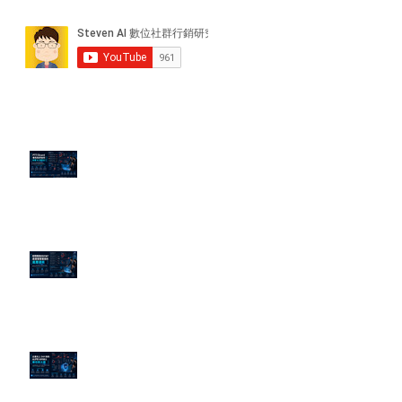
近期貼文
PTT/Dcard 毒性負評如何影響 AI
演算法？
老闆黑歷史洗不掉？高管聲譽重塑
的底層邏輯
企業炎上 24H 急救：AiPR 如何建
立數位防火牆