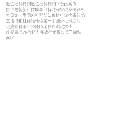
數位社群行銷
數位社群行銷平台的案例
數位趨勢
新科技
時事剖析
時程管理
案例解析
每日第一手國外社群新知
疫情行銷
病毒行銷
直播行銷
社群維他命
第一手國外社群新知
經典問答
網路公關
職場攻略
職場求生
虛擬實境VR
行銷人養成
行銷寶典
電子商務
面試
聯 絡 我 們