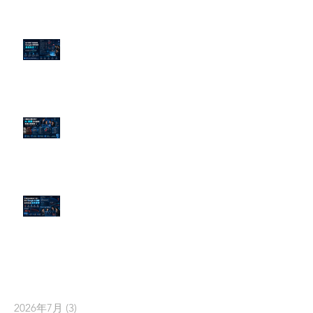
為什麼刪了負面新聞，Google 搜
尋還是滿滿負評？
傳統公關已死？AI 摘要正在重寫
危機公關規則
官網流量斷崖下滑！解析 Google
AI 摘要如何吃掉自然搜尋
依日期搜尋文章
2026年7月
(3)
3 篇文章