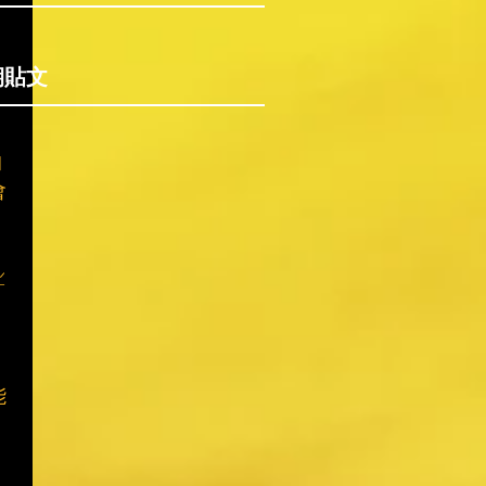
期貼文
怕
會

能