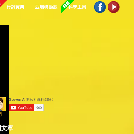
行銷寶典
亞瑞特動態
科學工具
們
門文章