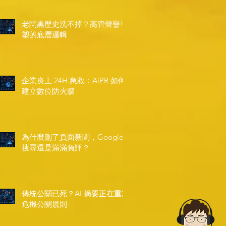
老闆黑歷史洗不掉？高管聲譽重
塑的底層邏輯
企業炎上 24H 急救：AiPR 如何
建立數位防火牆
為什麼刪了負面新聞，Google
搜尋還是滿滿負評？
傳統公關已死？AI 摘要正在重寫
危機公關規則