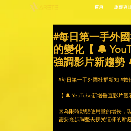
首頁
服務項
#每日第一手外國
的變化【 🔔 Y
強調影片新趨勢 
#每日第一手外國社群新知
#數
【 🔔 YouTube新增垂直影
因為限時動態使用量的增長，
需要逐步調整去接受這樣的新趨