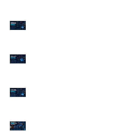
老闆黑歷史洗不掉？高管聲譽重塑
的底層邏輯
企業炎上 24H 急救：AiPR 如何建
立數位防火牆
為什麼刪了負面新聞，Google 搜
尋還是滿滿負評？
傳統公關已死？AI 摘要正在重寫
危機公關規則