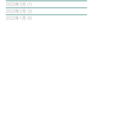
2022年3月
(7)
7 篇文章
2022年2月
(3)
3 篇文章
2022年1月
(9)
9 篇文章
依標籤搜尋文章
AI智能公關 AiPR
Facebook
Instagram
Meta
Steven日常
Steven行銷觀點
Threads
亞瑞特
亞瑞特作品解析
亞瑞特數位社群行銷第一品牌
內容行銷
創業創新
品牌行銷
大師之路
大數據行銷
影片行銷
意見領袖KOL
數位
數位社群行銷
數位社群行銷平台的案例
數位趨勢
新科技
時事剖析
時程管理
案例解析
每日第一手國外社群新知
疫情行銷
病毒行銷
直播行銷
社群維他命
第一手國外社群新知
經典問答
網路公關
職場攻略
職場求生
虛擬實境VR
行銷人養成
行銷寶典
電子商務
面試