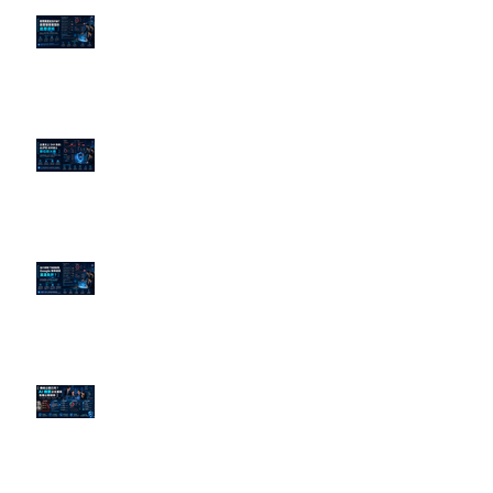
老闆黑歷史洗不掉？高管聲譽重塑
的底層邏輯
企業炎上 24H 急救：AiPR 如何建
立數位防火牆
為什麼刪了負面新聞，Google 搜
尋還是滿滿負評？
傳統公關已死？AI 摘要正在重寫
危機公關規則