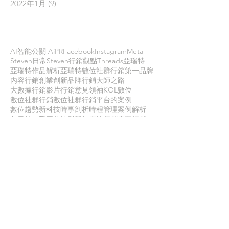
2022年1月
(9)
9 篇文章
依標籤搜尋文章
AI智能公關 AiPR
Facebook
Instagram
Meta
Steven日常
Steven行銷觀點
Threads
亞瑞特
亞瑞特作品解析
亞瑞特數位社群行銷第一品牌
內容行銷
創業創新
品牌行銷
大師之路
大數據行銷
影片行銷
意見領袖KOL
數位
數位社群行銷
數位社群行銷平台的案例
數位趨勢
新科技
時事剖析
時程管理
案例解析
每日第一手國外社群新知
疫情行銷
病毒行銷
直播行銷
社群維他命
第一手國外社群新知
經典問答
網路公關
職場攻略
職場求生
虛擬實境VR
行銷人養成
行銷寶典
電子商務
面試