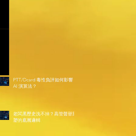
PTT/Dcard 毒性負評如何影響
AI 演算法？
老闆黑歷史洗不掉？高管聲譽重
塑的底層邏輯