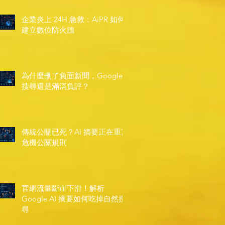
企業炎上 24H 急救：AiPR 如何
建立數位防火牆
為什麼刪了負面新聞，Google
搜尋還是滿滿負評？
傳統公關已死？AI 摘要正在重寫
危機公關規則
官網流量斷崖下滑！解析
Google AI 摘要如何吃掉自然搜
尋