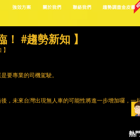
目
強效方案
關於我們
聯絡我們
趨勢調查金皮書
臨！ #趨勢新知 】
知
 】
還是要專業的司機駕駛。
過後，未來台灣出現無人車的可能性將進一步增加囉，一
熱