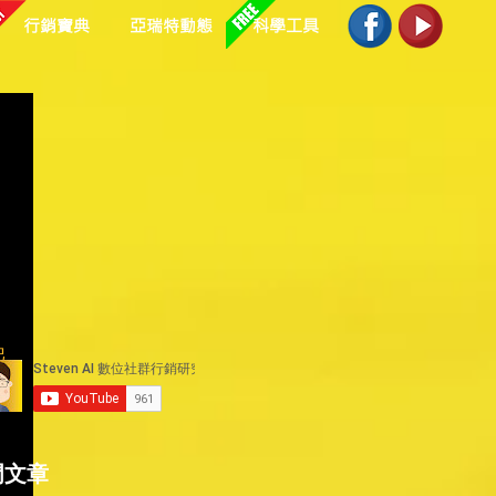
行銷寶典
亞瑞特動態
科學工具
起
門文章