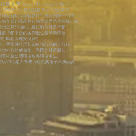
能公關 AiPR
Facebook
Instagram
Meta
en日常
Steven行銷觀點
Threads
亞瑞特
特作品解析
亞瑞特數位社群行銷第一品牌
行銷
創業創新
品牌行銷
大師之路
大數據行銷
行銷
意見領袖KOL
數位
數位社群行銷
社群行銷平台的案例
數位趨勢
新科技
剖析
時程管理
案例解析
第一手國外社群新知
疫情行銷
病毒行銷
行銷
社群維他命
第一手國外社群新知
問答
網路公關
職場攻略
職場求生
境VR
行銷人養成
行銷寶典
電子商務
面試