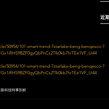
近
cle/50954/101-smart-trend-7starlake-beng-benqesco-?
FGx1iRHS9BZF0gyQbPnCs2Tlk0kb7hrTEe1VF_Ui44
cle/50954/101-smart-trend-7starlake-beng-benqesco-?
FGx1iRHS9BZF0gyQbPnCs2Tlk0kb7hrTEe1VF_Ui44
新
新科技
時事剖析