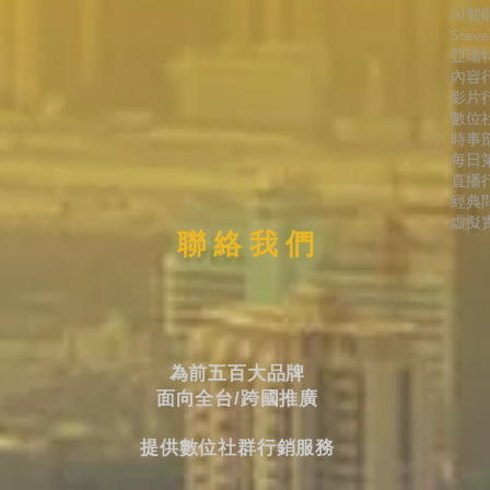
AI智
Stev
亞瑞
內容
影片
數位
時事
每日
直播
經典
虛擬實
聯 絡 我 們
為前五百大品牌
面向全台/跨國推廣
提供數位社群行銷服務