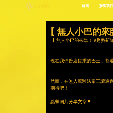
首頁
服務項
【 無人小巴的來
【 無人小巴的來臨！ 
#趨勢新
現在我們普遍搭乘的巴士，都
然而，在無人駕駛法案三讀通
期待吧！
點擊圖片分享文章▼