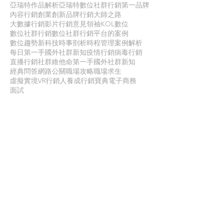
亞瑞特作品解析
亞瑞特數位社群行銷第一品牌
內容行銷
創業創新
品牌行銷
大師之路
大數據行銷
影片行銷
意見領袖KOL
數位
數位社群行銷
數位社群行銷平台的案例
數位趨勢
新科技
時事剖析
時程管理
案例解析
每日第一手國外社群新知
疫情行銷
病毒行銷
直播行銷
社群維他命
第一手國外社群新知
經典問答
網路公關
職場攻略
職場求生
虛擬實境VR
行銷人養成
行銷寶典
電子商務
面試
聯 絡 我 們