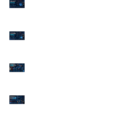
企業炎上 24H 急救：AiPR 如何建
立數位防火牆
為什麼刪了負面新聞，Google 搜
尋還是滿滿負評？
傳統公關已死？AI 摘要正在重寫
危機公關規則
官網流量斷崖下滑！解析 Google
AI 摘要如何吃掉自然搜尋
依日期搜尋文章