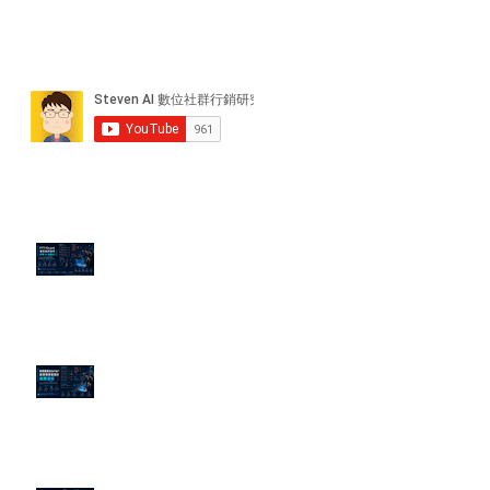
近期貼文
PTT/Dcard 毒性負評如何影響 AI
演算法？
老闆黑歷史洗不掉？高管聲譽重塑
的底層邏輯