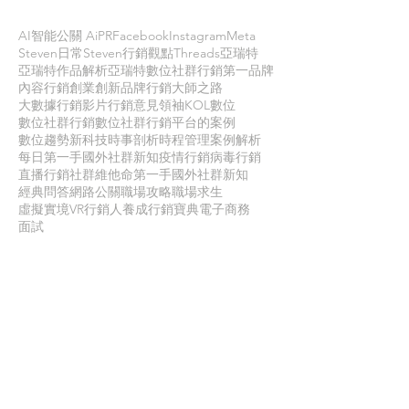
AI智能公關 AiPR
Facebook
Instagram
Meta
Steven日常
Steven行銷觀點
Threads
亞瑞特
亞瑞特作品解析
亞瑞特數位社群行銷第一品牌
內容行銷
創業創新
品牌行銷
大師之路
大數據行銷
影片行銷
意見領袖KOL
數位
數位社群行銷
數位社群行銷平台的案例
數位趨勢
新科技
時事剖析
時程管理
案例解析
每日第一手國外社群新知
疫情行銷
病毒行銷
直播行銷
社群維他命
第一手國外社群新知
經典問答
網路公關
職場攻略
職場求生
虛擬實境VR
行銷人養成
行銷寶典
電子商務
面試