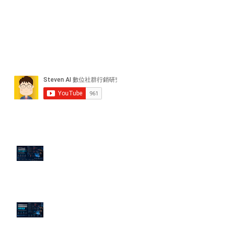
近期貼文
PTT/Dcard 毒性負評如何影響 AI
演算法？
老闆黑歷史洗不掉？高管聲譽重塑
的底層邏輯