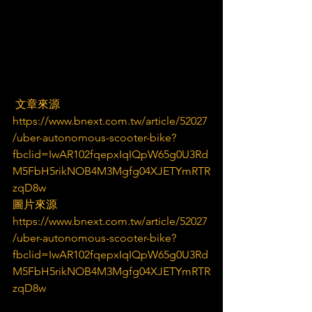
 文章來源
https://www.bnext.com.tw/article/52027
/uber-autonomous-scooter-bike?
fbclid=IwAR102fqepxIqIQpW65g0U3Rd
M5FbH5rikNOB4M3Mgfg04XJETYmRTR
zqD8w
圖片來源
https://www.bnext.com.tw/article/52027
/uber-autonomous-scooter-bike?
fbclid=IwAR102fqepxIqIQpW65g0U3Rd
M5FbH5rikNOB4M3Mgfg04XJETYmRTR
zqD8w