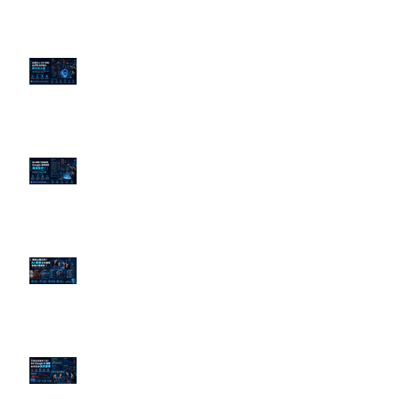
企業炎上 24H 急救：AiPR 如何建
立數位防火牆
為什麼刪了負面新聞，Google 搜
尋還是滿滿負評？
傳統公關已死？AI 摘要正在重寫
危機公關規則
官網流量斷崖下滑！解析 Google
AI 摘要如何吃掉自然搜尋