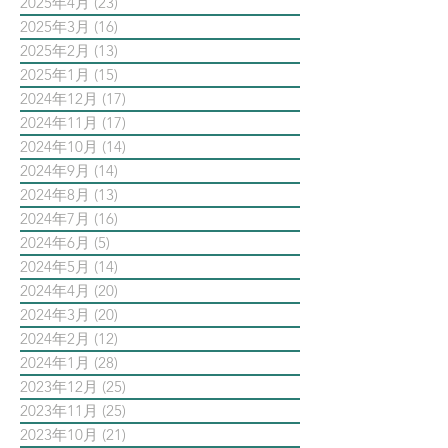
2025年4月
(23)
23 篇文章
2025年3月
(16)
16 篇文章
2025年2月
(13)
13 篇文章
2025年1月
(15)
15 篇文章
2024年12月
(17)
17 篇文章
2024年11月
(17)
17 篇文章
2024年10月
(14)
14 篇文章
2024年9月
(14)
14 篇文章
2024年8月
(13)
13 篇文章
2024年7月
(16)
16 篇文章
2024年6月
(5)
5 篇文章
2024年5月
(14)
14 篇文章
2024年4月
(20)
20 篇文章
2024年3月
(20)
20 篇文章
2024年2月
(12)
12 篇文章
2024年1月
(28)
28 篇文章
2023年12月
(25)
25 篇文章
2023年11月
(25)
25 篇文章
2023年10月
(21)
21 篇文章