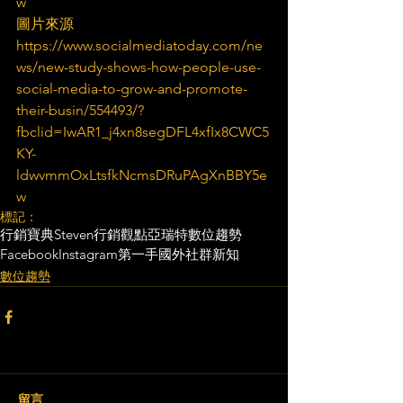
w
圖片來源
https://www.socialmediatoday.com/ne
ws/new-study-shows-how-people-use-
social-media-to-grow-and-promote-
their-busin/554493/?
fbclid=IwAR1_j4xn8segDFL4xfIx8CWC5
KY-
ldwvmmOxLtsfkNcmsDRuPAgXnBBY5e
w
標記：
行銷寶典
Steven行銷觀點
亞瑞特
數位趨勢
Facebook
Instagram
第一手國外社群新知
數位趨勢
留言