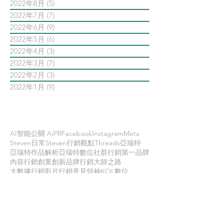
2022年8月
(5)
5 篇文章
2022年7月
(7)
7 篇文章
2022年6月
(9)
9 篇文章
2022年5月
(6)
6 篇文章
2022年4月
(3)
3 篇文章
2022年3月
(7)
7 篇文章
2022年2月
(3)
3 篇文章
2022年1月
(9)
9 篇文章
依標籤搜尋文章
AI智能公關 AiPR
Facebook
Instagram
Meta
Steven日常
Steven行銷觀點
Threads
亞瑞特
亞瑞特作品解析
亞瑞特數位社群行銷第一品牌
內容行銷
創業創新
品牌行銷
大師之路
大數據行銷
影片行銷
意見領袖KOL
數位
數位社群行銷
數位社群行銷平台的案例
數位趨勢
新科技
時事剖析
時程管理
案例解析
每日第一手國外社群新知
疫情行銷
病毒行銷
直播行銷
社群維他命
第一手國外社群新知
經典問答
網路公關
職場攻略
職場求生