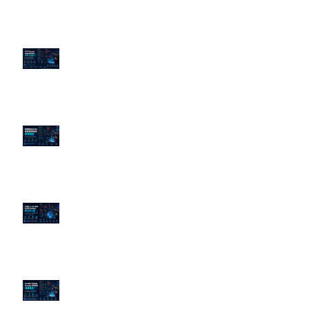
近期貼文
PTT/Dcard 毒性負評如何影響 AI
演算法？
老闆黑歷史洗不掉？高管聲譽重塑
的底層邏輯
企業炎上 24H 急救：AiPR 如何建
立數位防火牆
為什麼刪了負面新聞，Google 搜
尋還是滿滿負評？