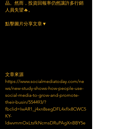
品。然而，投資回報率仍然讓許多行銷
人員失望🔥。
點擊圖片分享文章▼
文章來源
https://www.socialmediatoday.com/ne
ws/new-study-shows-how-people-use-
social-media-to-grow-and-promote-
their-busin/554493/?
fbclid=IwAR1_j4xn8segDFL4xfIx8CWC5
KY-
ldwvmmOxLtsfkNcmsDRuPAgXnBBY5e