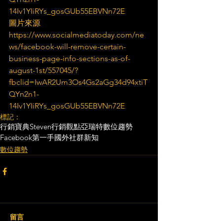
14Iv1YIiRYs_gosGUb55EBVNn72E
圖片來源
https://www.socialmediatoday.com/ne
ws/facebook-will-remove-certain-
business-page-info-sections-as-of-
august-1st/557045/?
fbclid=IwAR2Um3Os4Gs2aGg34d94xtiT
QYn2n1-
14Iv1YIiRYs_gosGUb55EBVNn72E
標記：
行銷寶典
Steven行銷觀點
亞瑞特
數位趨勢
Facebook
第一手國外社群新知
數位趨勢
留言