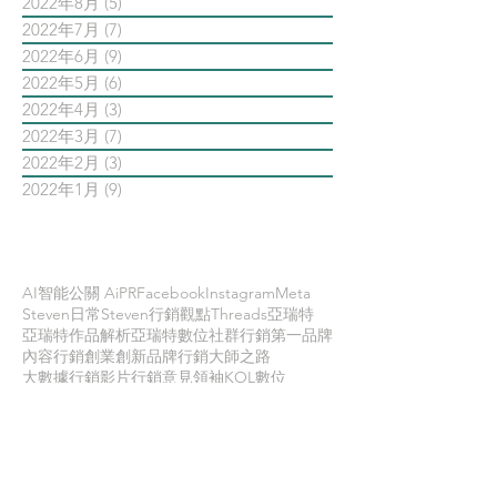
2022年8月
(5)
5 篇文章
2022年7月
(7)
7 篇文章
2022年6月
(9)
9 篇文章
2022年5月
(6)
6 篇文章
2022年4月
(3)
3 篇文章
2022年3月
(7)
7 篇文章
2022年2月
(3)
3 篇文章
2022年1月
(9)
9 篇文章
依標籤搜尋文章
AI智能公關 AiPR
Facebook
Instagram
Meta
Steven日常
Steven行銷觀點
Threads
亞瑞特
亞瑞特作品解析
亞瑞特數位社群行銷第一品牌
內容行銷
創業創新
品牌行銷
大師之路
大數據行銷
影片行銷
意見領袖KOL
數位
數位社群行銷
數位社群行銷平台的案例
數位趨勢
新科技
時事剖析
時程管理
案例解析
每日第一手國外社群新知
疫情行銷
病毒行銷
直播行銷
社群維他命
第一手國外社群新知
經典問答
網路公關
職場攻略
職場求生