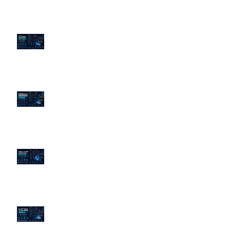
近期貼文
PTT/Dcard 毒性負評如何影響 AI
演算法？
老闆黑歷史洗不掉？高管聲譽重塑
的底層邏輯
企業炎上 24H 急救：AiPR 如何建
立數位防火牆
為什麼刪了負面新聞，Google 搜
尋還是滿滿負評？