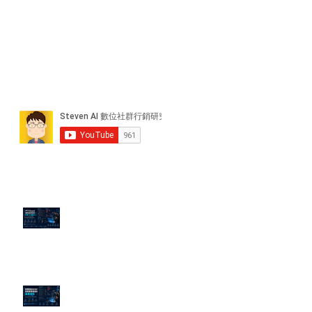
近期貼文
PTT/Dcard 毒性負評如何影響 AI
演算法？
老闆黑歷史洗不掉？高管聲譽重塑
的底層邏輯