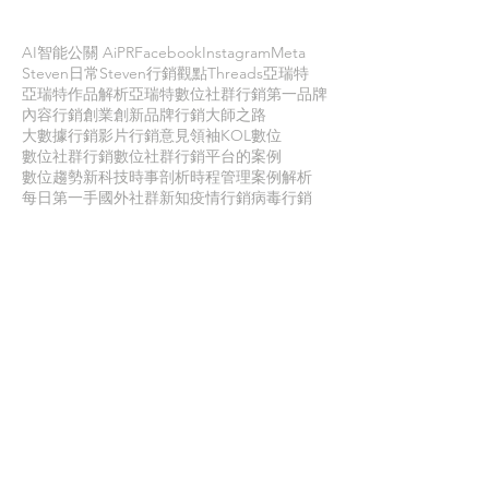
AI智能公關 AiPR
Facebook
Instagram
Meta
Steven日常
Steven行銷觀點
Threads
亞瑞特
亞瑞特作品解析
亞瑞特數位社群行銷第一品牌
內容行銷
創業創新
品牌行銷
大師之路
大數據行銷
影片行銷
意見領袖KOL
數位
數位社群行銷
數位社群行銷平台的案例
數位趨勢
新科技
時事剖析
時程管理
案例解析
每日第一手國外社群新知
疫情行銷
病毒行銷
直播行銷
社群維他命
第一手國外社群新知
經典問答
網路公關
職場攻略
職場求生
虛擬實境VR
行銷人養成
行銷寶典
電子商務
面試