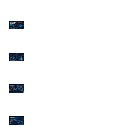
企業炎上 24H 急救：AiPR 如何建
立數位防火牆
為什麼刪了負面新聞，Google 搜
尋還是滿滿負評？
傳統公關已死？AI 摘要正在重寫
危機公關規則
官網流量斷崖下滑！解析 Google
AI 摘要如何吃掉自然搜尋