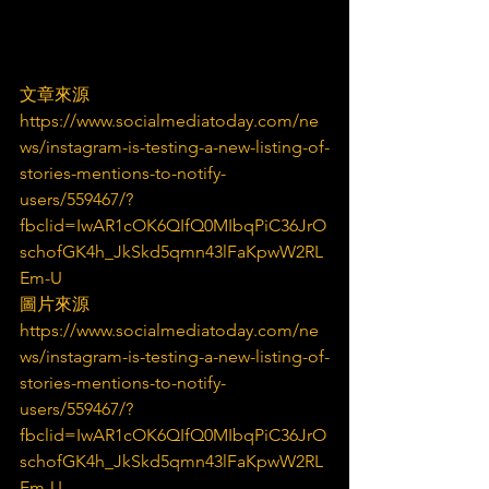
文章來源
https://www.socialmediatoday.com/ne
ws/instagram-is-testing-a-new-listing-of-
stories-mentions-to-notify-
users/559467/?
fbclid=IwAR1cOK6QIfQ0MIbqPiC36JrO
schofGK4h_JkSkd5qmn43lFaKpwW2RL
Em-U
圖片來源
https://www.socialmediatoday.com/ne
ws/instagram-is-testing-a-new-listing-of-
stories-mentions-to-notify-
users/559467/?
fbclid=IwAR1cOK6QIfQ0MIbqPiC36JrO
schofGK4h_JkSkd5qmn43lFaKpwW2RL
Em-U