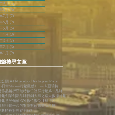
2年9月
(7)
7 篇文章
2年8月
(5)
5 篇文章
2年7月
(7)
7 篇文章
2年6月
(9)
9 篇文章
2年5月
(6)
6 篇文章
2年4月
(3)
3 篇文章
2年3月
(7)
7 篇文章
2年2月
(3)
3 篇文章
2年1月
(9)
9 篇文章
標籤搜尋文章
能公關 AiPR
Facebook
Instagram
Meta
en日常
Steven行銷觀點
Threads
亞瑞特
特作品解析
亞瑞特數位社群行銷第一品牌
行銷
創業創新
品牌行銷
大師之路
大數據行銷
行銷
意見領袖KOL
數位
數位社群行銷
社群行銷平台的案例
數位趨勢
新科技
剖析
時程管理
案例解析