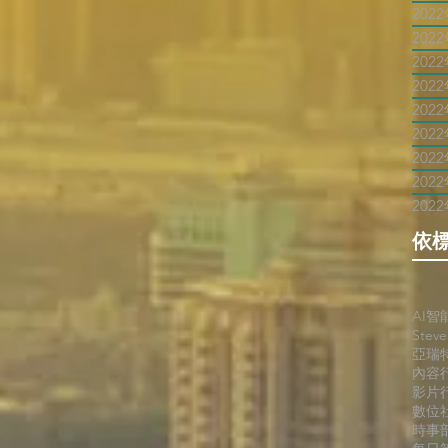
202
202
202
202
202
202
202
202
202
依
AI智
Stev
亞瑞
內容
影片
數位
時事