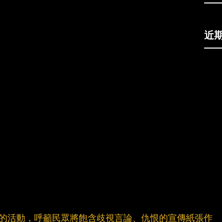
近
仇恨」的活動，呼籲民眾將飽含歧視言論、仇恨的宣傳紙張作