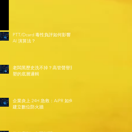
PTT/Dcard 毒性負評如何影響
AI 演算法？
老闆黑歷史洗不掉？高管聲譽重
塑的底層邏輯
企業炎上 24H 急救：AiPR 如何
建立數位防火牆