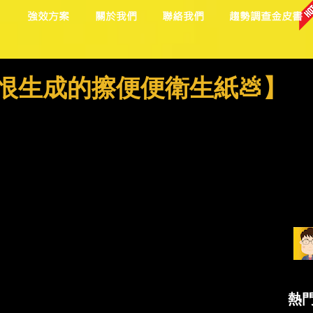
目
強效方案
關於我們
聯絡我們
趨勢調查金皮書
恨生成的擦便便衛生紙💩】
熱