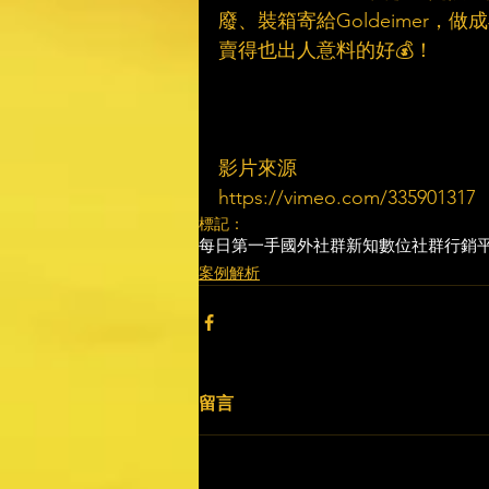
廢、裝箱寄給Goldeimer，
賣得也出人意料的好💰！
影片來源
https://vimeo.com/335901317
標記：
每日第一手國外社群新知
數位社群行銷
案例解析
留言