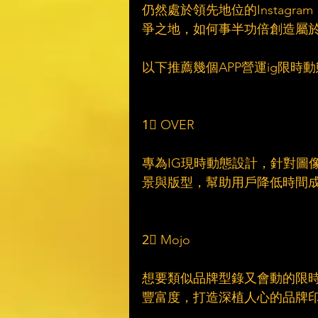
仍然處於領先地位的Instag
爭之地，如何事半功倍創造屬
以下推薦幾個APP營運ig限時
1⃣ OVER
專為IG現時動態設計，針對圖像
景與版型，幫助用戶降低時間
2⃣ Mojo
想要類似品牌型錄又會動的限時
豐富度，打造深植人心的品牌