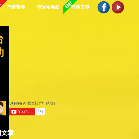
行銷寶典
亞瑞特動態
科學工具
台
助
門文章