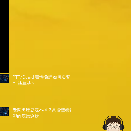
PTT/Dcard 毒性負評如何影響
AI 演算法？
老闆黑歷史洗不掉？高管聲譽重
塑的底層邏輯