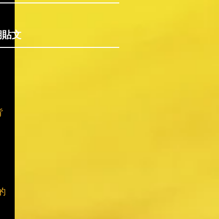
期貼文
背
的