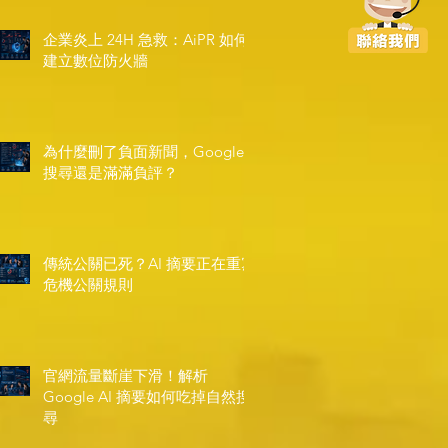
企業炎上 24H 急救：AiPR 如何
建立數位防火牆
為什麼刪了負面新聞，Google
搜尋還是滿滿負評？
傳統公關已死？AI 摘要正在重寫
危機公關規則
官網流量斷崖下滑！解析
Google AI 摘要如何吃掉自然搜
尋