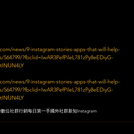
com/news/9-instagram-stories-apps-that-will-help-
ss/564799/?fbclid=IwAR3PefPileL781zPy8eEDiyG-
tINfJN4LY
com/news/9-instagram-stories-apps-that-will-help-
ss/564799/?fbclid=IwAR3PefPileL781zPy8eEDiyG-
tINfJN4LY
勢
數位社群行銷
每日第一手國外社群新知
Instagram