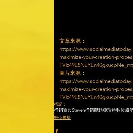
文章來源：
https://www.socialmediatoday.
maximize-your-creation-proce
TVlz49E8NuYEn40gxucpNe_mt
圖片來源：
https://www.socialmediatoday.
maximize-your-creation-proce
TVlz49E8NuYEn40gxucpNe_mt
標記：
行銷寶典
Steven行銷觀點
亞瑞特
數位趨
數位趨勢