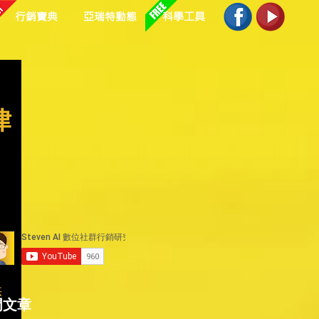
行銷寶典
亞瑞特動態
科學工具
律
，
供
門文章