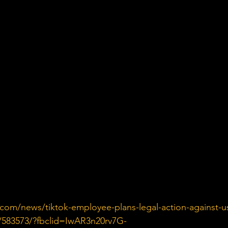
com/news/tiktok-employee-plans-legal-action-against-u
/583573/?fbclid=IwAR3n20rv7G-