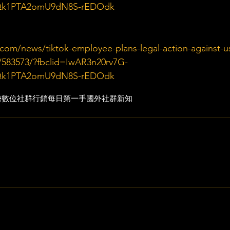
aQk1PTA2omU9dN8S-rEDOdk
com/news/tiktok-employee-plans-legal-action-against-u
/583573/?fbclid=IwAR3n20rv7G-
aQk1PTA2omU9dN8S-rEDOdk
勢
數位社群行銷
每日第一手國外社群新知