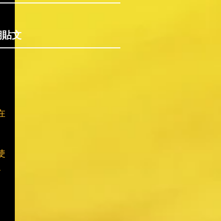
期貼文
在
使
反