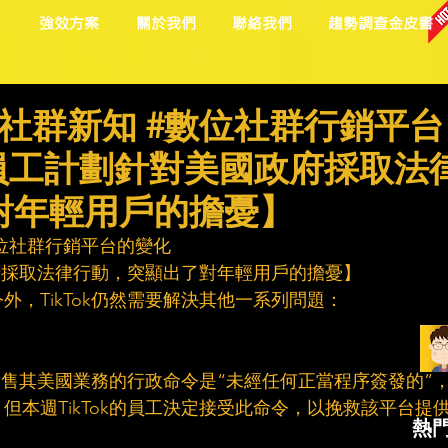
目
強效方案
關於我們
聯絡我們
趨勢調查金皮書
社群新知 #數位社群行銷平台
ok員工計劃針對美國政府採取法
對年輕用戶的擔憂】
位社群行銷平台的變化
政府採取法律行動，突顯出了對年輕用戶的擔憂】
，TikTok仍然需要解決其他一系列問題：
制出售其美國業務的行政命令是“未經任何正當程序簽發的”
但本週TikTok的員工決定接受此命令，以挽救該平台提
熱