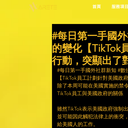
首頁
服務項
#每日第一手國外
的變化【TikT
行動，突顯出了
#每日第一手國外社群新知
#數
【TikTok員工計劃針對美國
除了本周可能在美國實施的禁令外
TikTok員工與美國政府的關係
雖然TikTok表示美國政府強
並可能因此觸犯法律上的衝突，
給美國人的工作。