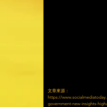
文章來源：
https://www.socialmediatoday.
government-new-insights-high