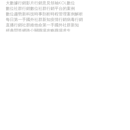
大數據行銷
影片行銷
意見領袖KOL
數位
數位社群行銷
數位社群行銷平台的案例
數位趨勢
新科技
時事剖析
時程管理
案例解析
每日第一手國外社群新知
疫情行銷
病毒行銷
直播行銷
社群維他命
第一手國外社群新知
經典問答
網路公關
職場攻略
職場求生
虛擬實境VR
行銷人養成
行銷寶典
電子商務
面試
聯 絡 我 們