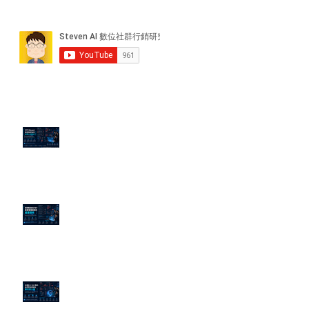
近期貼文
PTT/Dcard 毒性負評如何影響 AI
演算法？
老闆黑歷史洗不掉？高管聲譽重塑
的底層邏輯
企業炎上 24H 急救：AiPR 如何建
立數位防火牆