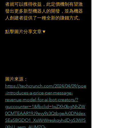
者就可以獲得收益，此定價機制有望激
發出更多新型機器人的開發，並為機器
人創建者提供了一種全新的賺錢方式。
點擊圖片分享文章▼
圖片來源：
https://techcrunch.com/2024/04/09/poe
-introduces-a-price-per-message-
revenue-model-for-ai-bot-creators/?
guccounter=1&fbclid=IwZXh0bgNhZW
0CMTEAAR19J9evy9z3QtbgeAi0DNdex
SEaSBGDO1_XsWrWreskqyhdDgS3WIS
jXhU_aem_AUM7O-