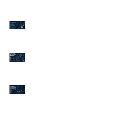
為什麼刪了負面新聞，Google 搜
尋還是滿滿負評？
傳統公關已死？AI 摘要正在重寫
危機公關規則
官網流量斷崖下滑！解析 Google
AI 摘要如何吃掉自然搜尋
依日期搜尋文章