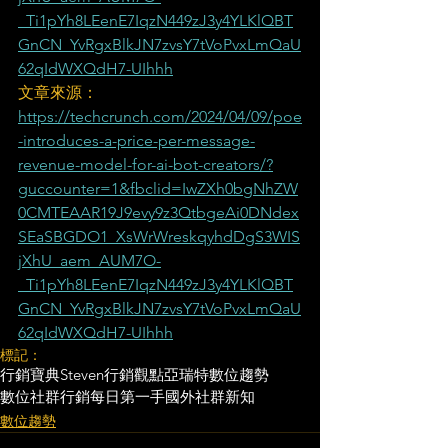
_Ti1pYh8LEenE7IqzN449zJ3y4YLKlQBT
GnCN_YvRgxBlkJN7zvsY7tVoPvxLmQaU
62qIdWXQdH7-UIhhh
文章來源：
https://techcrunch.com/2024/04/09/poe
-introduces-a-price-per-message-
revenue-model-for-ai-bot-creators/?
guccounter=1&fbclid=IwZXh0bgNhZW
0CMTEAAR19J9evy9z3QtbgeAi0DNdex
SEaSBGDO1_XsWrWreskqyhdDgS3WIS
jXhU_aem_AUM7O-
_Ti1pYh8LEenE7IqzN449zJ3y4YLKlQBT
GnCN_YvRgxBlkJN7zvsY7tVoPvxLmQaU
62qIdWXQdH7-UIhhh
標記：
行銷寶典
Steven行銷觀點
亞瑞特
數位趨勢
數位社群行銷
每日第一手國外社群新知
數位趨勢