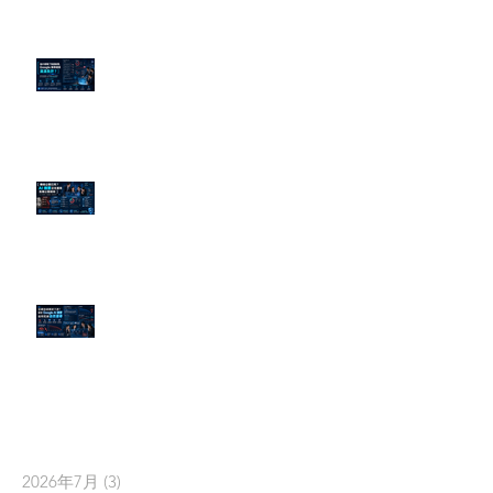
為什麼刪了負面新聞，Google 搜
尋還是滿滿負評？
傳統公關已死？AI 摘要正在重寫
危機公關規則
官網流量斷崖下滑！解析 Google
AI 摘要如何吃掉自然搜尋
依日期搜尋文章
2026年7月
(3)
3 篇文章