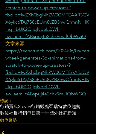
wheel-generates-3d-animations-from-
scratch-to-power-up-creators/?
fbclid=IwZXh0bgNhZW0CMTEAAR3QV
X6ykc6TAj7S8cEUm8vZB3nwQfmnNHIK
_iq_-bUK2QjjqNbeLQWf-
aw_aem_fABspuj4e2chx9mJlQbWGQ
文章來源：
https://techcrunch.com/2024/06/05/cart
wheel-generates-3d-animations-from-
scratch-to-power-up-creators/?
fbclid=IwZXh0bgNhZW0CMTEAAR3QV
X6ykc6TAj7S8cEUm8vZB3nwQfmnNHIK
_iq_-bUK2QjjqNbeLQWf-
aw_aem_fABspuj4e2chx9mJlQbWGQ
標記：
行銷寶典
Steven行銷觀點
亞瑞特
數位趨勢
數位社群行銷
每日第一手國外社群新知
數位趨勢