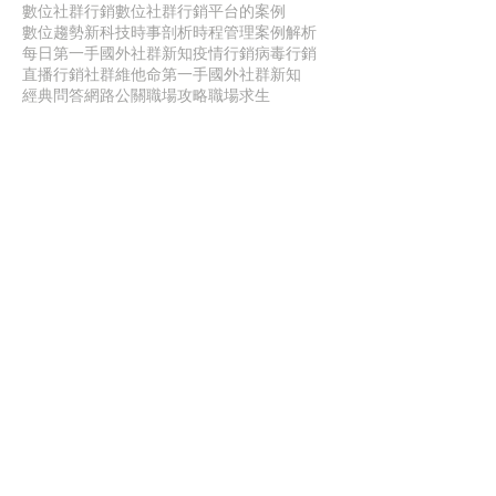
數位社群行銷
數位社群行銷平台的案例
數位趨勢
新科技
時事剖析
時程管理
案例解析
每日第一手國外社群新知
疫情行銷
病毒行銷
直播行銷
社群維他命
第一手國外社群新知
經典問答
網路公關
職場攻略
職場求生
虛擬實境VR
行銷人養成
行銷寶典
電子商務
面試
聯 絡 我 們