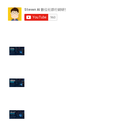
近期貼文
PTT/Dcard 毒性負評如何影響 AI
演算法？
老闆黑歷史洗不掉？高管聲譽重塑
的底層邏輯
企業炎上 24H 急救：AiPR 如何建
立數位防火牆