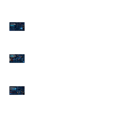
為什麼刪了負面新聞，Google 搜
尋還是滿滿負評？
傳統公關已死？AI 摘要正在重寫
危機公關規則
官網流量斷崖下滑！解析 Google
AI 摘要如何吃掉自然搜尋
依日期搜尋文章