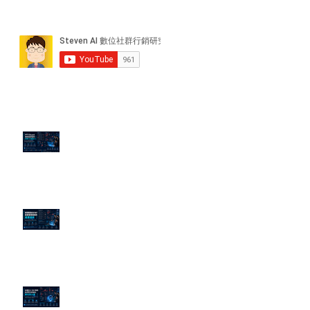
近期貼文
PTT/Dcard 毒性負評如何影響 AI
演算法？
老闆黑歷史洗不掉？高管聲譽重塑
的底層邏輯
企業炎上 24H 急救：AiPR 如何建
立數位防火牆