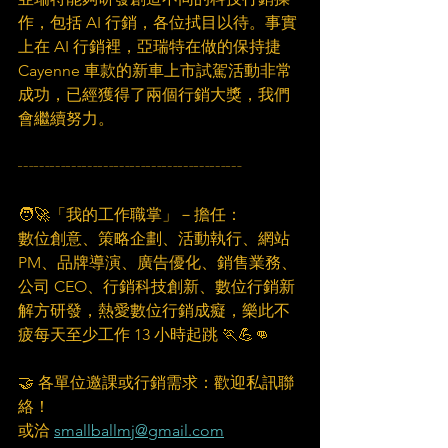
作，包括 AI 行銷，各位拭目以待。事實
上在 AI 行銷裡，亞瑞特在做的保持捷 
Cayenne 車款的新車上市試駕活動非常
成功，已經獲得了兩個行銷大獎，我們
會繼續努力。
┄┄┄┄┄┄┄┄┄┄┄┄┄┄
🧑‍🚀「我的工作職掌」－擔任：
數位創意、策略企劃、活動執行、網站 
PM、品牌導演、廣告優化、銷售業務、
公司 CEO、行銷科技創新、數位行銷新
解方研發，熱愛數位行銷成癡，樂此不
疲每天至少工作 13 小時起跳 🏃💪👊
🤝 各單位邀課或行銷需求：歡迎私訊聯
絡！
或洽 
smallballmj@gmail.com