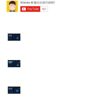
近期貼文
PTT/Dcard 毒性負評如何影響 AI
演算法？
老闆黑歷史洗不掉？高管聲譽重塑
的底層邏輯
企業炎上 24H 急救：AiPR 如何建
立數位防火牆