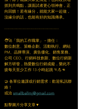
抓到共鳴點，讓面試者更心領神會，正
向回饋！若有緣分，就能大家一起做，
沒緣分的話，也能有好的知識傳承。
┄┄┄┄┄┄┄┄┄┄┄┄┄┄
🧑‍🚀「我的工作職掌」－擔任：
數位創意、策略企劃、活動執行、網站 
PM、品牌導演、廣告優化、銷售業務、
公司 CEO、行銷科技創新、數位行銷新
解方研發，熱愛數位行銷成癡，樂此不
疲每天至少工作 13 小時起跳 🏃💪👊
🤝 各單位邀課或行銷需求：歡迎私訊聯
絡！
或洽 
smallballmj@gmail.com
點擊圖片分享文章▼