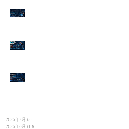
為什麼刪了負面新聞，Google 搜
尋還是滿滿負評？
傳統公關已死？AI 摘要正在重寫
危機公關規則
官網流量斷崖下滑！解析 Google
AI 摘要如何吃掉自然搜尋
依日期搜尋文章
2026年7月
(3)
3 篇文章
2026年6月
(10)
10 篇文章