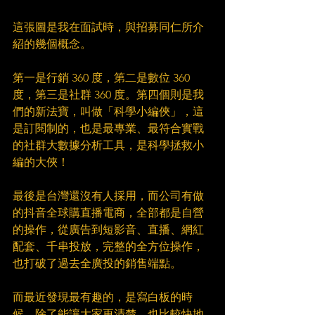
這張圖是我在面試時，與招募同仁所介
紹的幾個概念。
第一是行銷 360 度，第二是數位 360 
度，第三是社群 360 度。第四個則是我
們的新法寶，叫做「科學小編俠」，這
是訂閱制的，也是最專業、最符合實戰
的社群大數據分析工具，是科學拯救小
編的大俠！
最後是台灣還沒有人採用，而公司有做
的抖音全球購直播電商，全部都是自營
的操作，從廣告到短影音、直播、網紅
配套、千串投放，完整的全方位操作，
也打破了過去全廣投的銷售端點。
而最近發現最有趣的，是寫白板的時
候，除了能讓大家更清楚，也比較快地