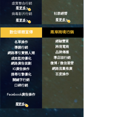
虛實整合行銷
看更多>
社群經營
病毒影片行銷
看更多>
看更多>
​數位媒體宣傳
兩岸跨境行銷
經驗豐富
名單操作
跨境電商
導購行銷
品牌傳播
網路導引實體人潮
導店頭行銷
成效監控優化
微博 / 微信運營
網路廣告規劃
網路流量推廣
IG廣告操作
​百度操作
搜尋引擎優化
關鍵字行銷
​口碑行銷
Facebook廣告操作
看更多>