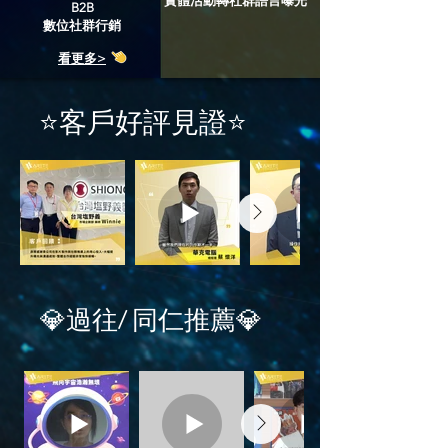
​實體活動轉社群語言曝光
B2B
數位社群行銷
看更多>
⭐客戶好評見證⭐
💎過往
同仁推薦💎
/