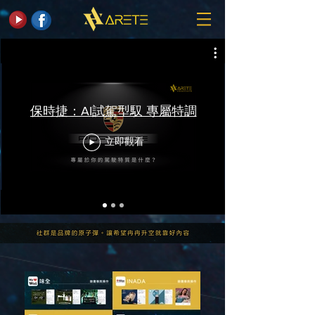
保時捷：AI試駕型馭 專屬特調
立即觀看