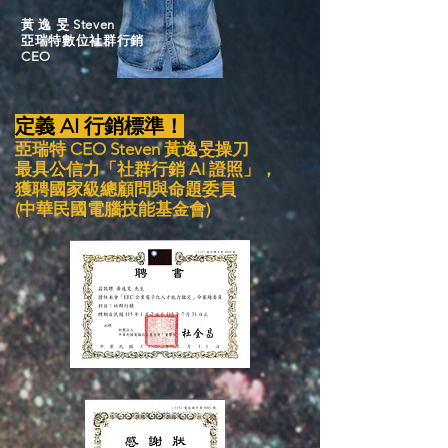
黃 逸 旻 Steven
亞瑞特數位社群行銷
CEO
定義 AI 行銷標準！
亞瑞特 CEO Steven 黃逸旻操刀
最具公信力「社群行銷 AI 證照」，
獲聘國家級總顧問與命題委員
​(中華民國電腦技能基金會)