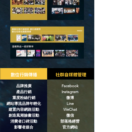
​數位
行銷傳
播
社群自媒體管理
品牌推廣
Facebook
產品行銷
Instagram
重度粉絲行銷
微博
網站導流
品牌年輕化
Line
建置內容網路活動
WeChat
創造風潮臉書活動
微信
消費者口碑活動
部落格經營
​影響者媒合
官方網站