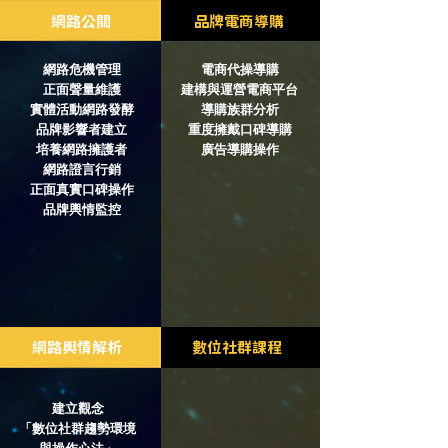
網路公關
品牌電商導購
網路危機管理
電商代操導購
正面聲量維護
建構與運營電商平台
實體活動網路發酵
導購族群分析
品牌影響者建立
重度擁戴口碑導購
培養網路擁護者
​廣告導購操作
網路證言行銷
正面真實口碑操作
​品牌輿情監控
網路輿情解析
​數位社群課程
建立觀念
「數位社群趨勢環境