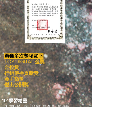
勇獲多次獎項如下
TOP DIGITAL 金獎
金投賞
行銷傳播貢獻獎
金手指獎
傑出公關獎
104學習精靈
「社群行銷」與「品牌行銷管理」知識長
教 師
台大、交大、成大、北科大、中山大
專聘講師