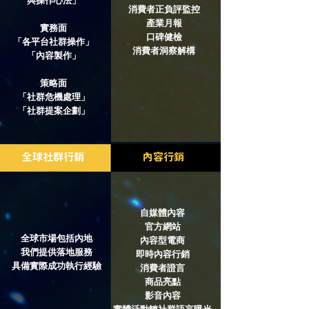
與操作心法」
消費者正負評監控
產業月報
實務面
口碑健檢
「各平台社群操作」
​消費者洞察解構
「內容製作」
策略面
「社群危機處理」
​「社群提案企劃」
全球社群行銷
內容行銷
自媒體內容
官方網站
全球市場包括內地
內容型電商
我們提供落地服務
即時內容行銷
​具備實際成功執行
經驗
消費者證言
商品亮點
影音內容